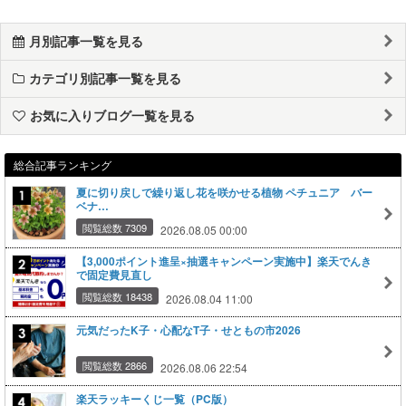
月別記事一覧を見る
カテゴリ別記事一覧を見る
お気に入りブログ一覧を見る
総合記事ランキング
夏に切り戻しで繰り返し花を咲かせる植物 ペチュニア バー
ベナ…
閲覧総数 7309
2026.08.05 00:00
【3,000ポイント進呈×抽選キャンペーン実施中】楽天でんき
で固定費見直し
閲覧総数 18438
2026.08.04 11:00
元気だったK子・心配なT子・せともの市2026
閲覧総数 2866
2026.08.06 22:54
楽天ラッキーくじ一覧（PC版）