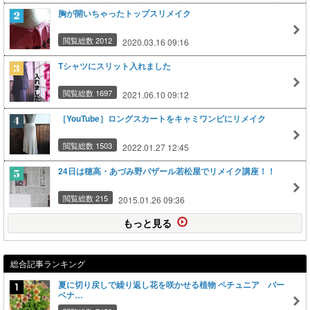
胸が開いちゃったトップスリメイク
閲覧総数 2012
2020.03.16 09:16
Tシャツにスリット入れました
閲覧総数 1697
2021.06.10 09:12
［YouTube］ロングスカートをキャミワンピにリメイク
閲覧総数 1503
2022.01.27 12:45
24日は穂高・あづみ野バザール若松屋でリメイク講座！！
閲覧総数 215
2015.01.26 09:36
もっと見る
総合記事ランキング
夏に切り戻しで繰り返し花を咲かせる植物 ペチュニア バー
ベナ…