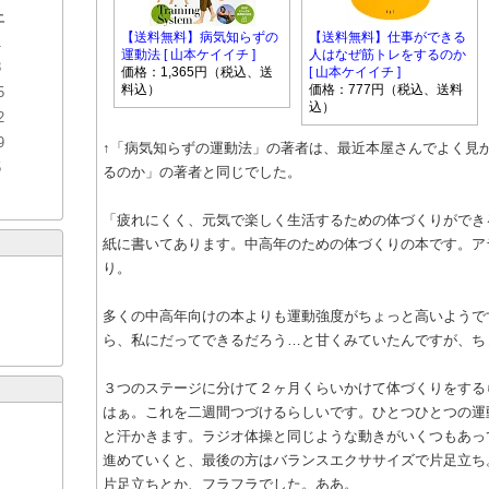
土
【送料無料】病気知らずの
【送料無料】仕事ができる
1
運動法 [ 山本ケイイチ ]
人はなぜ筋トレをするのか
8
価格：1,365円（税込、送
[ 山本ケイイチ ]
料込）
価格：777円（税込、送料
5
込）
2
9
↑「病気知らずの運動法」の著者は、最近本屋さんでよく見
5
るのか」の著者と同じでした。
「疲れにくく、元気で楽しく生活するための体づくりができ
紙に書いてあります。中高年のための体づくりの本です。ア
り。
多くの中高年向けの本よりも運動強度がちょっと高いようで
ら、私にだってできるだろう…と甘くみていたんですが、ち
３つのステージに分けて２ヶ月くらいかけて体づくりをする
はぁ。これを二週間つづけるらしいです。ひとつひとつの運
と汗かきます。ラジオ体操と同じような動きがいくつもあっ
進めていくと、最後の方はバランスエクササイズで片足立ち
片足立ちとか、フラフラでした。ああ。