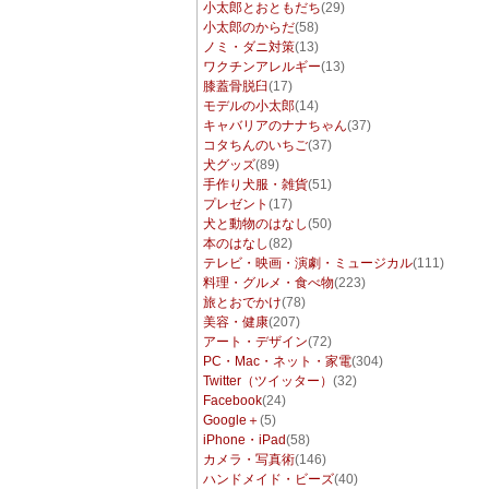
小太郎とおともだち
(29)
小太郎のからだ
(58)
ノミ・ダニ対策
(13)
ワクチンアレルギー
(13)
膝蓋骨脱臼
(17)
モデルの小太郎
(14)
キャバリアのナナちゃん
(37)
コタちんのいちご
(37)
犬グッズ
(89)
手作り犬服・雑貨
(51)
プレゼント
(17)
犬と動物のはなし
(50)
本のはなし
(82)
テレビ・映画・演劇・ミュージカル
(111)
料理・グルメ・食べ物
(223)
旅とおでかけ
(78)
美容・健康
(207)
アート・デザイン
(72)
PC・Mac・ネット・家電
(304)
Twitter（ツイッター）
(32)
Facebook
(24)
Google＋
(5)
iPhone・iPad
(58)
カメラ・写真術
(146)
ハンドメイド・ビーズ
(40)