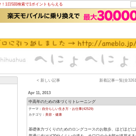
け！1日5回検索で1ポイントもらえる
< 新しい記事
新着記事一覧(全3261
Apr 11, 2013
中高年のための体づくりトレーニング
テーマ：
自分らしい生き方・お仕事(42529)
カテゴリ：
美容・健康
基礎体力づくりのためのロングコースのお散歩、ほどほどに
普通に歩けば20分くらいの道を、チワワの小太郎が道草する