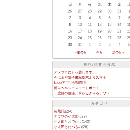
日
月
火
水
木
金
26
27
28
29
30
31
2
3
4
5
6
7
9
10
11
12
13
14
1
16
17
18
19
20
21
2
23
24
25
26
27
28
2
30
31
1
2
3
4
<前の月
今月
次の月>
日記/記事の投稿
アメブロに引っ越します。
今はまだ電子書籍端末よりスマホ
koboアプリが健闘中
簡単ヘルシースイートポテト
二度目の腹痛。ぎゅるぎゅるチワワ
カテゴリ
徒然日記
(4)
チワワの小太郎
(622)
小太郎とおでかけ
(143)
小太郎とたべもの
(29)