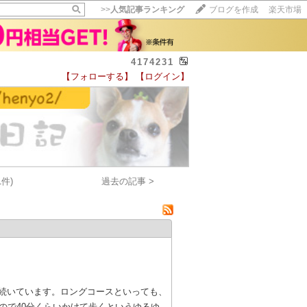
>>
人気記事ランキング
ブログを作成
楽天市場
4174231
【フォローする】
【ログイン】
【毎日開催】
15記事にいいね！で1ポイント
10秒滞在
いいね!
--
/
--
件)
過去の記事 >
続いています。ロングコースといっても、
ので40分くらいかけて歩くというゆるゆ