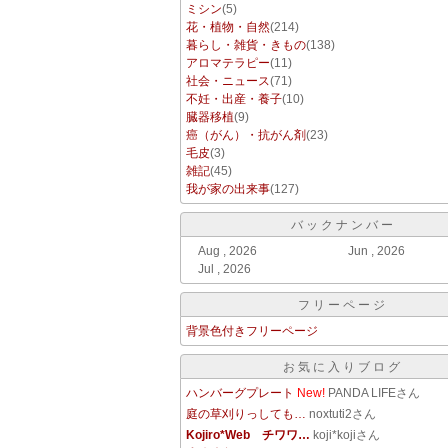
ミシン
(5)
花・植物・自然
(214)
暮らし・雑貨・きもの
(138)
アロマテラピー
(11)
社会・ニュース
(71)
不妊・出産・養子
(10)
臓器移植
(9)
癌（がん）・抗がん剤
(23)
毛皮
(3)
雑記
(45)
我が家の出来事
(127)
バックナンバー
Aug , 2026
Jun , 2026
Jul , 2026
フリーページ
背景色付きフリーページ
お気に入りブログ
ハンバーグプレート
New!
PANDA LIFEさん
庭の草刈りっしても…
noxtuti2さん
Kojiro*Web チワワ…
koji*kojiさん