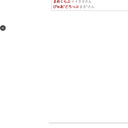
まめくらぶ
イイタヌさん
ぴゅあ*どろっぷ
まき*さん
×