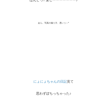
あら。写真の撮り方、悪いヮ～*
にょにょちゃんの日記
見て
思わずぽちっちゃった♪