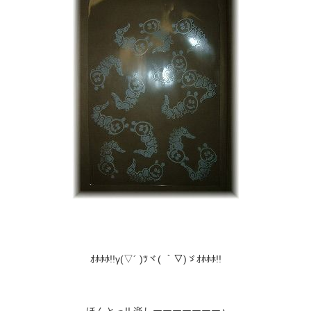
ｵﾎﾎﾎ!!γ(▽´ )ﾂヾ( ｀▽)ゞｵﾎﾎﾎ!!
ほんとっ!! 楽しーーーーーーー♪