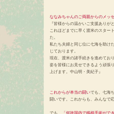
ななみちゃんのご両親からのメッ
『皆様からの温かいご支援ありが
これほどまでに早く渡米のスター
た。
私たち夫婦と同じ位に七海を助け
じております。
現在、渡米の諸手続きを進めてお
姿を皆様にお見せできるよう頑張
上げます。中山明・美紀子』
これからが本当の闘い
でも、七海
闘いです。これからも、みんなで
でも、
「何故国内で移植手術がで