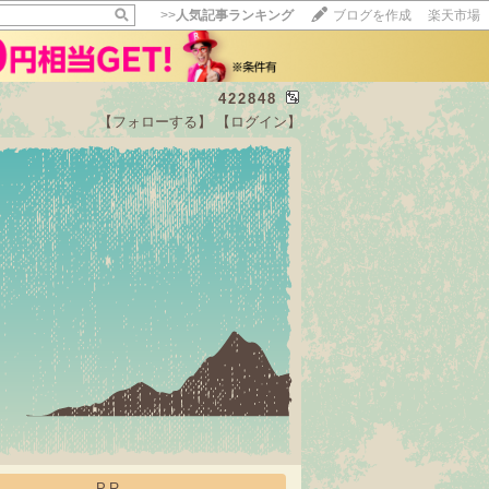
>>
人気記事ランキング
ブログを作成
楽天市場
422848
【フォローする】
【ログイン】
【毎日開催】
15記事にいいね！で1ポイント
10秒滞在
いいね!
--
/
--
PR