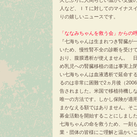
久しぶりに人間らしい温かい支援
人など、ＩＴに対してのマイナス
りの嬉しいニュースです。
「ななみちゃんを救う会」からの
『七海ちゃんは生まれつき腎臓が
いため、慢性腎不全の診断を受けて
おり、腹膜透析が使えません。 日
め乳児への腎臓移植の道は事実上
い七海ちゃんは血液透析で延命す
るのは非常に困難で2ヵ月後（200
告されました。米国で移植待機し
唯一の方法です。しかし保険が適
まかなえる額ではありません。そ
募金活動を開始することにしまし
七海ちゃんの命を救うため、一刻
業・団体の皆様にご理解と温かい