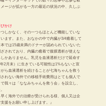
の輪～インターネットでの数々の悪事や悲惨な殺
イメージが拡がる一方の最近の状況の中、久しぶ
呼びかけ
一つしかなく、その一つもほとんど機能していな
います。また、おなかの中で内臓が3/4癒着して
本では15歳未満のドナーが認められていないた
閉ざされており、内臓の癒着で腹膜透析が使えな
るしかありません。乳児を血液透析だけで延命す
6年2月末）に生きている可能性は1%もないと宣
ながら血液透析を続けることが七海ちゃんを救う
用されない海外での移植手術費用はとても個人で
こで我々は「ななみちゃんを救う会」を設立し、
た。
も早く海外での治療が受けられる様、個人又は企
ご支援をお願い申し上げます。』