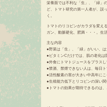
栄養面では不利な「生」、「緑」
ど、トマト研究の第一人者が、誤
く。
トマトのリコピンがカラダを変え
ガン、動脈硬化、肥満・・・。生
主な内容
●野菜は「生」、「緑」がいい、は
●ビタミンCだけでは、肌の老化は
●外食にトマトジュースをプラスし
●禁酒、禁煙できない人は、毎日ト
●活性酸素の害が大きい中高年にこ
●生殖能力低下とリコピンの深い関
●トマトの効果が期待できるのは、