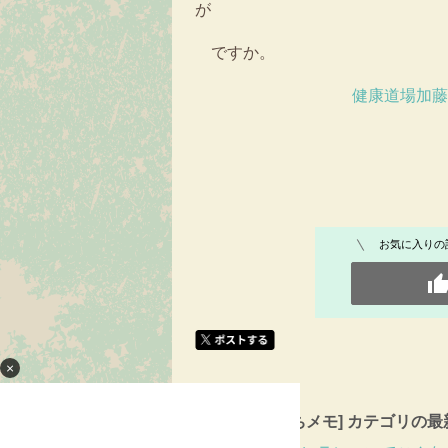
が
ですか。 （文
健康道場加
お気に入りの
×
[健康ひとくちメモ] カテゴリの