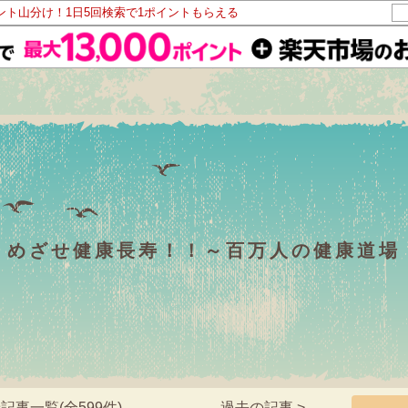
イント山分け！1日5回検索で1ポイントもらえる
めざせ健康長寿！！～百万人の健康道場
記事一覧(全599件)
過去の記事 >