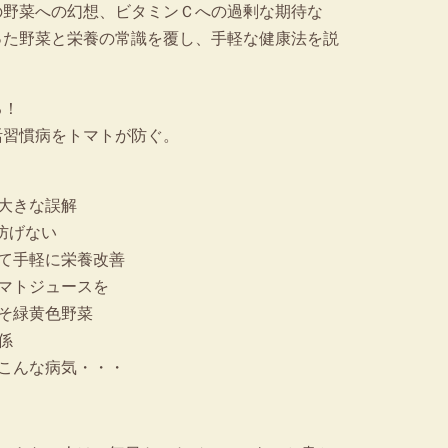
の野菜への幻想、ビタミンＣへの過剰な期待な
った野菜と栄養の常識を覆し、手軽な健康法を説
る！
活習慣病をトマトが防ぐ。
大きな誤解
防げない
て手軽に栄養改善
マトジュースを
そ緑黄色野菜
係
こんな病気・・・