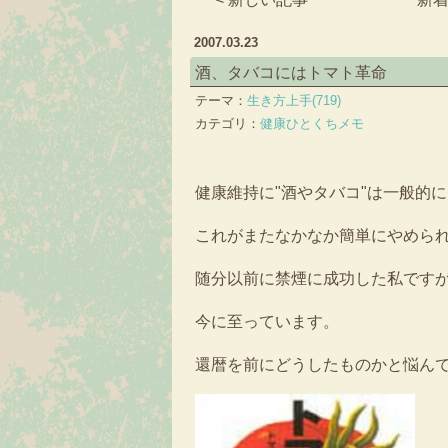
2007.03.23
酒、タバコにはトマト革命
テーマ：
生き方上手(719)
カテゴリ：
健康ひとくちメモ
健康維持に"酒やタバコ"は一般的
これがまたなかなか簡単にやめら
随分以前に禁煙に成功した私です
今に至っています。
還暦を前にどうしたものかと悩ん