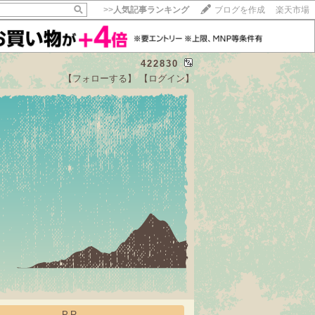
>>
人気記事ランキング
ブログを作成
楽天市場
422830
【フォローする】
【ログイン】
【毎日開催】
15記事にいいね！で1ポイント
10秒滞在
いいね!
--
/
--
PR