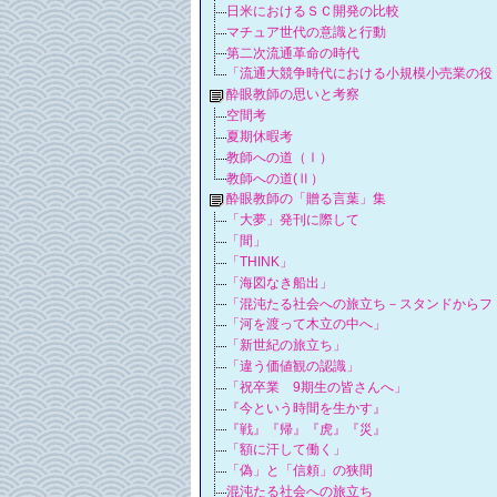
日米におけるＳＣ開発の比較
マチュア世代の意識と行動
第二次流通革命の時代
「流通大競争時代における小規模小売業の役
酔眼教師の思いと考察
空間考
夏期休暇考
教師への道（Ⅰ）
教師への道(Ⅱ）
酔眼教師の「贈る言葉」集
「大夢」発刊に際して
「間」
「THINK」
「海図なき船出」
「混沌たる社会への旅立ち－スタンドからフ
「河を渡って木立の中へ」
「新世紀の旅立ち」
「違う価値観の認識」
「祝卒業 9期生の皆さんへ」
『今という時間を生かす』
『戦』『帰』『虎』『災』
「額に汗して働く」
「偽」と「信頼」の狭間
混沌たる社会への旅立ち