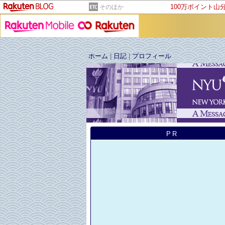
100万ポイント山
そのほか
ホーム
|
日記
|
プロフィール
PR