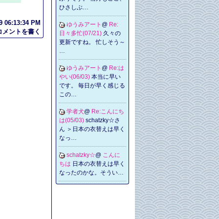
ひさしぶ…
06:13:34 PM
ゆうみアート
@
Re:
コメントを書く
日々多忙(07/21)
久々の
更新ですね。 忙しそう～
…
ゆうみアート
@
Re:は
やい(06/03)
本当に早い
です。 毎日が早く感じる
この…
学者犬
@
Re:こんにち
は(05/03)
schatzky☆さ
ん ＞日本の衣替えは早く
なっ…
schatzky☆
@
こんに
ちは
日本の衣替えは早く
なったのかな。そうい…