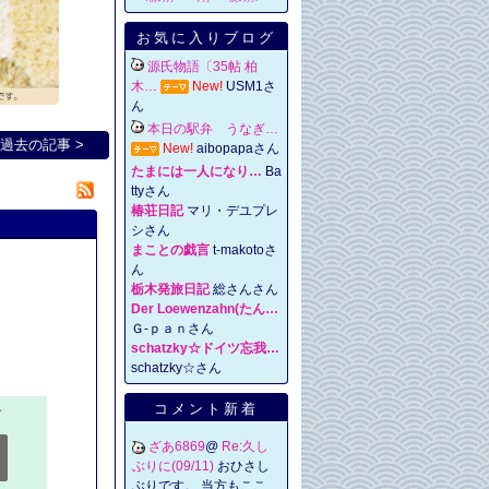
お気に入りブログ
源氏物語〔35帖 柏
木…
New!
USM1さ
ん
本日の駅弁 うなぎ…
過去の記事 >
New!
aibopapaさん
たまには一人になり…
Ba
ttyさん
椿荘日記
マリ・デユプレ
シさん
まことの戯言
t-makotoさ
ん
栃木発旅日記
総さんさん
Der Loewenzahn(たん…
Ｇ-ｐａｎさん
schatzky☆ドイツ忘我…
schatzky☆さん
コメント新着
ざあ6869
@
Re:久し
ぶりに(09/11)
おひさし
ぶりです。 当方もここ、