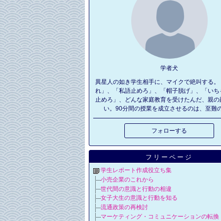
学者犬
異星人の如き学生相手に、マイクで絶叫する。
れ」、「私語止めろ」、「帽子脱げ」、「いち
止めろ」、どんな家庭教育を受けたんだ、親の
い。90分間の授業を成立させるのは、至難
フォローする
フリーページ
学生レポート作成役立ち集
小売企業のこれから
世代間の意識と行動の相違
女子大生の意識と行動を知る
流通政策の再検討
マーケティング・コミュニケーションの転換