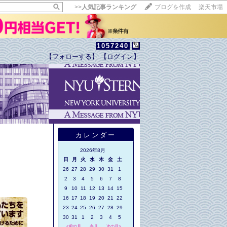
>>
人気記事ランキング
ブログを作成
楽天市場
1057240
【フォローする】
【ログイン】
【毎日開催】
15記事にいいね！で1ポイント
10秒滞在
いいね!
--
/
--
カレンダー
！
2026年8月
日
月
火
水
木
金
土
26
27
28
29
30
31
1
2
3
4
5
6
7
8
9
10
11
12
13
14
15
16
17
18
19
20
21
22
23
24
25
26
27
28
29
30
31
1
2
3
4
5
<前の月
今月
次の月>