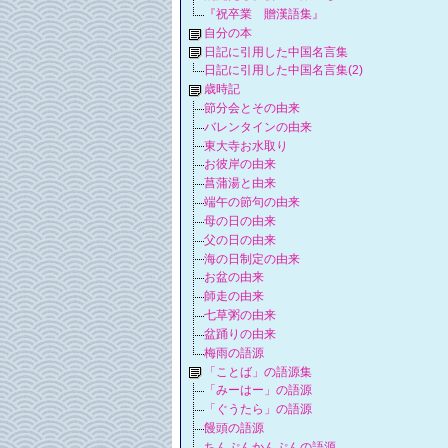
『祝卒業 贈漢語集』
自分の本
日記に引用した中国名言集
日記に引用した中国名言集(2)
歳時記
節分会とその由来
バレンタインの由来
東大寺お水取り
お彼岸の由来
菖蒲湯と由来
端午の節句の由来
母の日の由来
父の日の由来
海の日制定の由来
お盆の由来
師走の由来
七草粥の由来
盆踊りの由来
梅雨の語源
「ことば」の語源集
「みーはー」の語源
「ぐうたら」の語源
饅頭の語源
ちんぷんかんぷんの語源