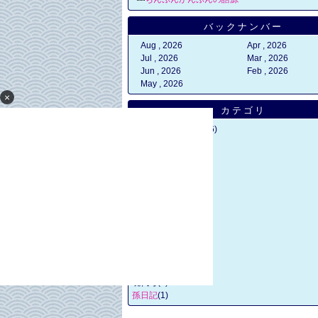
バックナンバー
Aug , 2026
Apr , 2026
Jul , 2026
Mar , 2026
Jun , 2026
Feb , 2026
May , 2026
×
カテゴリ
カテゴリ未分類
(1256)
日常雑記
(1126)
学園雑務
(889)
学園革創
(135)
衣食雑感
(10)
衝動購買
(14)
遊創美感
(26)
喜怒哀楽
(102)
諸国漫遊
(104)
読書三昧
(6)
学生観察
(163)
時局雑感
(24)
現代考
(0)
孫日記
(1)