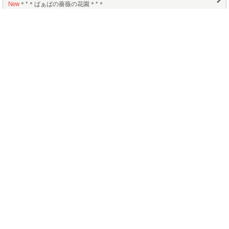
New
＊*＊ばぁばの薔薇の花園＊*＊
手芸やクラフトなど作ることが大好きです。
New
そら豆プリント倶楽部
このページの上に戻る
メニュー
新規登録
日記を書く
公式X
公式facebook
サービストップ
ブログランキング
記事ランキング
ジャンル一覧