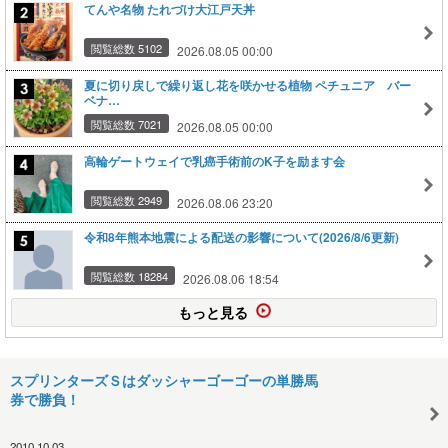
てんや名物 たれづけ大江戸天丼
閲覧総数 5102
2026.08.05 00:00
夏に切り戻しで繰り返し花を咲かせる植物 ペチュニア バー
ベナ…
閲覧総数 7021
2026.08.05 00:00
高輪ゲートウェイで乳癌手術前のK子を励ます会
閲覧総数 2949
2026.08.06 23:20
令和8年熊本地震による配送の影響について(2026/8/6更新)
閲覧総数 18284
2026.08.06 18:54
もっと見る
スプリンターズＳはダッシャーゴーゴーの単勝馬
券で勝負！
2010.10.03