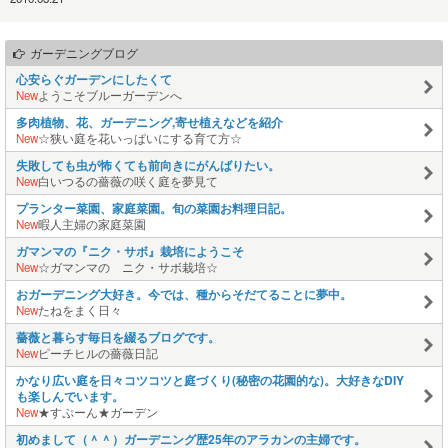
ガーデニングブログ
心安らぐガーデンにしたくて
New
ようこそブルーガーデンへ
多肉植物、花、ガーデニング,寄せ植えなどを紹介
New
☆狭い庭を花いっぱいにする育て方☆
失敗しても虫が怖くても前向きにがんばりたい。
New
白いつるの薔薇の咲く庭を夢見て
プランター菜園、家庭菜園。旬の菜園お料理日記。
New
暇人主婦の家庭菜園
ガマンマの『ニク・サボ』栽培にようこそ
New
☆ガマンマの ニク・サボ栽培☆
おガーデニング大好き。今では、種からそだてることに夢中。
New
たねをまく日々
薔薇と暮らす毎日を綴るブログです。
New
ピーチヒルの薔薇日記
かなり広い庭を日々コツコツと庭づくり(秘密の花園的な)。大好きなDIY
も楽しんでいます。
New
★すぷーん★ガーデン
初めまして（＾＾）ガーデニング歴25年のアラカンの主婦です。