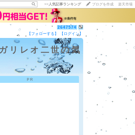
>>
人気記事ランキング
ブログを作成
楽天市場
2647574
【フォローする】
【ログイン】
【毎日開催】
15記事にいいね！で1ポイント
ガリレオ二世の気
10秒滞在
いいね!
--
/
--
PR