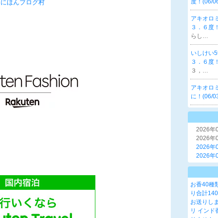
度！(06/0
にほんブログ村
アキオロ
３．６度！(
らし…
いしけい5
３．６度！(
３，…
アキオロ
に！(06/0
2026年
2026年
2026年
2026年
お香40種
り合計14
お送りしま
リ インド