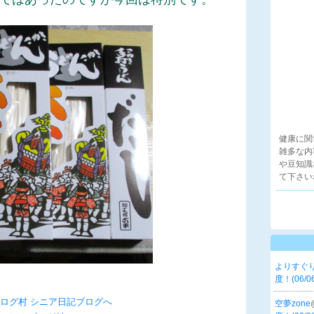
健康に関
雑多な内
や豆知識
て下さい
よりすぐ
度！(06/0
空夢zone