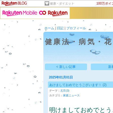
100万ポ
健康・ダイエット
ホーム
|
日記
|
プロフィール
健康法・病気・
< 新しい記事
新
2025年01月01日
あけましておめでとうございます！
(2)
テーマ：
元旦(3)
カテゴリ：
家庭ニュース
明けましておめでとう