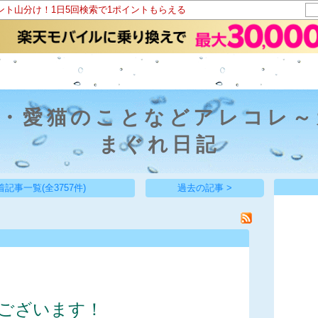
イント山分け！1日5回検索で1ポイントもらえる
花・愛猫のことなどアレコレ～
まぐれ日記
着記事一覧(全3757件)
過去の記事 >
ございます！