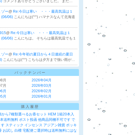
6)
コメントありがとうございました。 まだ…
ミゾー
@
Re:今日は寒い ・・・最高気温は１
06/06)
こんにちは(^^) ハマナスなんて北海道
915
@
Re:今日は寒い ・・・最高気温は１
06/06)
こんにちは。 そちらは最高気温でも１
ミゾー
@
Re:今年初の夏日から４日連続の夏日
3)
こんにちは(^^) こちらは夕方まで強い雨が…
バックナンバー
08月
2026年04月
07月
2026年03月
06月
2026年02月
05月
2026年01月
購入履歴
類から7種類選べるお香セット HEM 1箱20本入
0本送料無料 ポスト投函 他商品同梱不可です で
す スティック インセンス アジアン雑貨 ポッキ
香 お試し 白檀 宅配便ご選択時は送料無料にはな