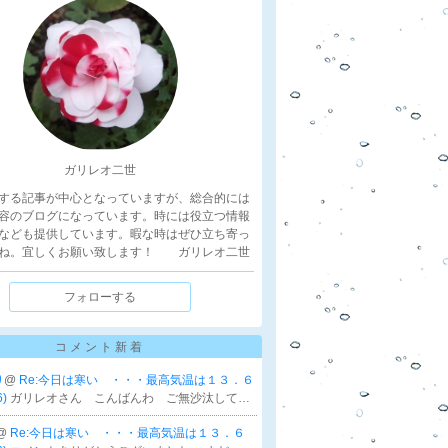
ガリレオ二世
する記事が中心となっていますが、総合的には
容のブログになっています。時には役立つ情報
なども提供しています。暇な時はぜひ立ち寄っ
ね。宜しくお願い致します！ ガリレオ二世
フォローする
コメント新着
り
@
Re:今日は寒い ・・・最高気温は１３．６
6)
ガリレオさん こんばんわ ご無沙汰して…
@
Re:今日は寒い ・・・最高気温は１３．６