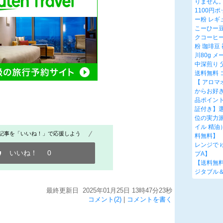
りません
1100円
ー粉 レギ
こーひー豆
クコーヒー
粉 珈琲豆
川80g 
中深煎り 
送料無料 
【 アロマ
からお好き
品ポイント5
証付き】選
位の実力
イル 精油
記事を「いいね！」で応援しよう
料無料】
レンジで 
いいね！
0
プA】
【送料無料
ジタブル＆
最終更新日 2025年01月25日 13時47分23秒
コメント(2)
|
コメントを書く