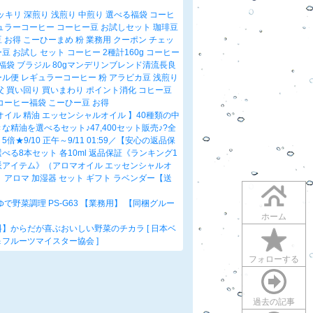
。
ポッキリ 深煎り 浅煎り 中煎り 選べる福袋 コーヒ
ュラーコーヒー コーヒー豆 お試しセット 珈琲豆
 お得 こーひーまめ 粉 業務用 クーポン チェッ
豆 お試し セット コーヒー 2種計160g コーヒー
 福袋 ブラジル 80gマンデリンブレンド清流長良
メール便 レギュラーコーヒー 粉 アラビカ豆 浅煎り
父 買い回り 買いまわり ポイント消化 コヒー豆
コーヒー福袋 こーひー豆 お得
オイル 精油 エッセンシャルオイル 】40種類の中
な精油を選べるセット♪47,400セット販売♪?全
倍★9/10 正午～9/11 01:59／【安心の返品保
べる8本セット 各10ml 返品保証《ランキング1
派アイテム》（アロマオイル エッセンシャルオ
）アロマ 加湿器 セット ギフト ラベンダー【送
ゆで野菜調理 PS-G63 【業務用】 【同梱グルー
ホーム
】からだが喜ぶおいしい野菜のチカラ [ 日本ベ
フルーツマイスター協会 ]
フォローする
過去の記事