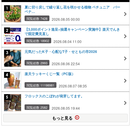
夏に切り戻しで繰り返し花を咲かせる植物 ペチュニア バー
ベナ…
閲覧総数 7428
2026.08.05 00:00
【3,000ポイント進呈×抽選キャンペーン実施中】楽天でんき
で固定費見直し
閲覧総数 18902
2026.08.04 11:00
元気だったK子・心配なT子・せともの市2026
閲覧総数 2993
2026.08.06 22:54
楽天ラッキーくじ一覧（PC版）
閲覧総数 11198981
2026.08.07 08:35
フロックスのこぼれが発芽してます。
閲覧総数 2582
2026.08.05 19:44
もっと見る