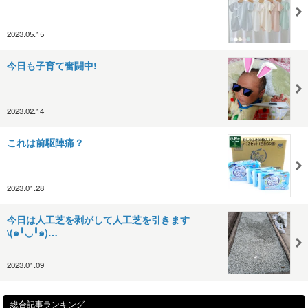
2023.05.15
今日も子育て奮闘中!
2023.02.14
これは前駆陣痛？
2023.01.28
今日は人工芝を剥がして人工芝を引きます
\⁠(⁠๑⁠╹⁠◡⁠╹⁠๑⁠)⁠…
2023.01.09
総合記事ランキング