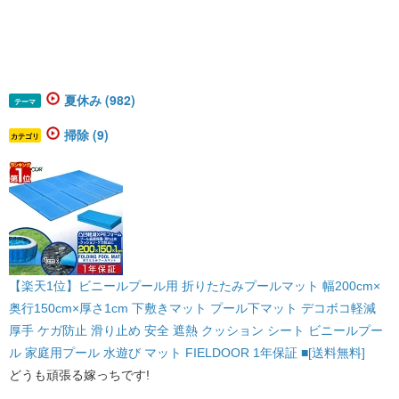
夏休み (982)
テーマ
掃除 (9)
カテゴリ
【楽天1位】ビニールプール用 折りたたみプールマット 幅200cm×
奥行150cm×厚さ1cm 下敷きマット プール下マット デコボコ軽減
厚手 ケガ防止 滑り止め 安全 遮熱 クッション シート ビニールプー
ル 家庭用プール 水遊び マット FIELDOOR 1年保証 ■[送料無料]
どうも頑張る嫁っちです!