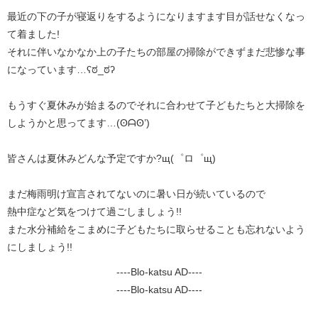
最近の下の子が寝返りをするようになりますます目が話せなくなっ
て着ました!
それに伴いなかなか上の子たちの部屋の掃除ができずまだ悲惨な事
になっています…ʕ⁠ಠ⁠_⁠ಠ⁠ʔ
もうすぐ夏休みが始まるのでそれに合わせて子どもたちと大掃除を
しようかと思ってます…(⁠ʘ⁠ᗩ⁠ʘ⁠’⁠)
皆さんは夏休みどんな予定ですか?щ⁠(⁠゜⁠ロ⁠゜⁠щ⁠)
まだ梅雨明け宣言されてないのに暑い日が続いているので
熱中症など気をつけて過ごしましょう!!
また水分補給をこまめに子どもたちに取らせることも忘れないよう
にしましょう!!
----Blo-katsu AD----
----Blo-katsu AD----