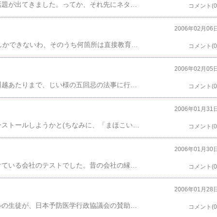
いまさらですが、チャットで古式のお話の顛末の話題が出てきました。ってか、それ先にネタにするってずるいっすよｗ。あ、そのネタに関する話題にトラバしてアクセス稼げ(中略)楽しみにしてますよ。あれ？【今日はレイキ講習会でした】レポート作成実習人数、後23人
コメント(0
2006年02月06
今日は会社の実技演習だったのですが、6問中4問しかできないわ、そのうち何箇所は直接教育係の方に、ほぼ回答に近いことを教えてもらったので、演習はできないに等しかったですよ？こんなんでほんまにプログラマーになれるんじゃろか？なんとなく、前の会社で入社そこそこで一人孤立無援にCiscoのルーターの設定をしていた切ない記憶がよみがえります。今は教えてくれる係りの人がいるので、だいぶ勝手が違いますが…。とりあえず、木曜日にリベンジいたしますので、明日は間違いなくニートです。 明日中に読みきらなきゃいけない本ども。まぁ、やるしかないですよ。
コメント(0
2006年02月05
今日はいい天気なのにえらく寒い日でしたが、本川越あたりまで、じい様の五回忌の法事に行ってまいりまた。送迎バスがえらく遅れましたが、その分愛想のいいネコがお坊様の説法中もゴロゴロと我が家、特にばあ様の足元で歓迎してくれました。じい様がのりうつってたのでしょうか？
コメント(0
た
2006年01月31
最近エロゲをやっていないので、古いやつでもインストールしようかと(ちなみに、「まほこい」)思ったところで、嫁が帰ってきました、残念ですが、ｶﾞﾗｶﾞﾗです。今日は、昨日に引き続きテストに合格した会社のオリエンテーションにいってきました。昨日と同じ13時からの予定なのに、朝起きたのが10時。普通の会社に就職できない時間ですが、明日から改めます。まぁ、テレビでレギュラー持ってるスピリチュアルカウンセラーの人の本にも睡眠は何かとのコミュニケーションをとる時間なので必要である(意訳)と書いてあったのでいいとする。オリエンテーションの半分が、ビジネスマナーとスキルシートの書き方。ビジネスマナーのところで、ドレスコードの話になって「ｶﾞﾗｶﾞﾗさん、ピアスははずしてくださいね。」「はい、もういい年ですから(内心、やっぱりキター！)」なんて話と、↑今はこんなに少なくなったのですが…残りが、来週月曜にテストするからEclipseでこれできるようにしてね、という課題の説明。たぶんできないのは、間違いありませんが、それ以前に、Eclipseの使い方がわからないのと、使い方がわからなくて毎回ソースが、おかしくなるので使ってませんよ？それに、学習環境に推奨されているEclipse2.1.2のインストーラーがうちにないんですけど…、と思ってeclipse.orgをあさっていたら、あっさり発見。でも相変わらず使い方がわからないのには間違いない。まぁいいや、明日逆引きEclipse本でも買ってくることにする。気になるのは、Amazonで検索すると出てくる「Eclipse romance」つーのは何ですか？食のロマンス？今日は本当は新宿のジュンク堂とLoftと原宿のコスモスペースにテクタイトとかのブレスレットを作ってもらうつもりでいたのだが、なぜか家に帰ってきてしまったので、今日は外出これで終了。ってか、tomcatとかも入れないと…
コメント(0
2006年01月30
今日は、以前からプログラミングのセミナーを受けている会社のテストでした。昔の会社の縁で紹介してもらったのですが、無料で学習カリキュラムを受けられて、ある程度のJAVAプログラミングの技術を会得すると雇ってもらいます。(【過去ログ】に書いてあると思っていたらまったくかいてある形跡がないｗ)今日は7時におきてマックで残り復習叩き込み！とか前日に考えてたんだけど、大寝坊をして、マックにたどり着いたのはテストまで残り45分。えぇい男の子だったら何とかするしかねー！と思いつつ、記憶の片隅に引きこもった、書式やら何やらを復習をして、いざテスト。結果は、まったくあてが外れましたｗ。点数はは40/72、100点満点だと55点ですな。「あー、こりゃやばいー、追試かなぁ。」と思って恐る恐るテスト監督に聞いてみると、「合格です、追試はよっぽど悪くないとしません。」との事。まぁ前期のテストで50点中40点位とっていたので、その分を加味してあるのでしょうか？ここで、ちょっと考えたんだけど、大学卒業して就職関係でテスト受けるのは3これで回目。いずれの場合もこういうことが出ますというような具体的な判例はまったくなし。今回は参考テキストがあったけど、何ページから何ページまで、という形式で、学生時代はテキスト持ち込みあり、教科書持ち込みあり、なんてずいぶん楽なテストばかりだったなぁ、と思ってしまいました。ああ、うちの大学が生ぬるかったのかｗその後、今後のスケジュールの打ち合わせと、就業可能日時の逆算。明日も無職で、次の学習カリキュラム？の打ち合わせに行くこととなりました。平均的なスケジュール通りだと、4/17くらいに働き始めると思いますｗ結構長いなー。レーキの方がんばるかぁ。とりあえず、お疲れ様でした。睡魔くん、大平さん、ありがとう。
コメント(0
2006年01月28
うはー、大変なんじゃよー！うちのレーキスクールの生徒が、日本予防医学行政協議会の賛助会員として入会できる可能性が出てきたのだ。行政ですよ？行政協議会。政治の臭いがぷんぷんしやがるぜ。これは今まで地下組織だったレーキ集団が、地上の政治とやらに加担できる手始めなんじゃよー！このチャンスを逃す手はねー、鴨ネギしょってる鉄砲持ってこーい！【でも、論文を書かなきゃいけないのでたぶん無理】というわけで、(どういうわけだ)今日はレーキの講習を受けてきました。新秘密基地は五反田、土曜日なのになぜか受講生は3人？(生徒なんだかわからん素性の人間もいる)で、レベル3のアチューメントを受けてきました。一応、これでレーキ使い見習いになれました。っていうかその上のランクを目指すには、レイキの実習レポートを提出が待っております。このままの調子だと俺⇒嫁⇒俺⇒嫁⇒俺⇒嫁⇒…の無限ループレポートが完成してしまう。それだけは何とか防がねばならん…レポート作成実習人数、後27人
コメント(0