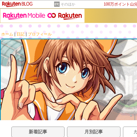
100万ポイント山
そのほか
ホーム
|
日記
|
プロフィール
新着記事
月別記事