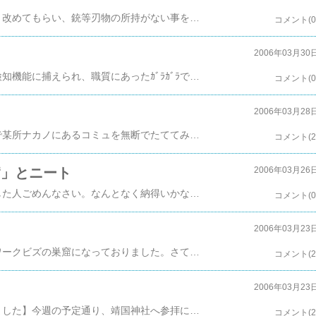
【テクノポリスとのやり取りの続き】で、荷物を、改めてもらい、銃等刃物の所持がない事を確認してもらって、無事釈放。実は、最近規制のかかった、むき出しになったアレのパーツとかが、いくつかあったんだけど、そこのポケットには触れられなくてセーフ。しかし「仕事帰りですか？」という職質に対して「クスリを取りにいくんですよ？受け取ったら、ポンギのピアッシングBarに収めて、ミッションは終了予定と工程表に書いてあります。」なんて返答してよく無事でした、という妄想を思いついたがあまり面白くないので無し。しかし新宿界隈では、風邪を引いていて風呂に入っていない病人だからからといって、ウッドランド系の迷彩は逆に周囲に危険なイメージを与える事が判明した。今後は、光学迷彩やアーバン系の迷彩、ケミカルウォッシュのジーンズの上下にコンバースで装備する事を提案してみる。【結論：逆にアレですね】
コメント(0
2006年03月30
新宿駅でテクノポリスの多目的レーダーのナイフ検知機能に捕えられ、職質にあったｶﾞﾗｶﾞﾗです。しかし、多目的すぎだ。警官:新宿近辺でナイフでの傷害事件があったので、荷物を見せてもらっていいですか？俺:どうぞ。警官:お仕事帰りですか？俺:いいえ、六時までにクスリを取りにいかなければならないのです。警官:では、お荷物拝見します。続く
コメント(0
2006年03月28
どこぞの、ソーシャルネットワークとかいうやつで某所ナカノにあるコミュを無断でたててみたｗ看板だけかりるのは民事訴訟に発展する恐れがあるのでナカノの偉い人に許可をいただきました。なぜだかわからないですが、人も入ってきました。「百貨店」にもいる人みたいだけどｗ百貨店の方はどうですか？海外で売れまくりって噂聴きましたがｗ
コメント(2
病」とニート
2006年03月26
タイトルと本文はあまり関係がありません。期待した人ごめんなさい。なんとなく納得いかない自分の周りに存在する、ネットワークビズの事をちくちくと書いていたつもりですが、やっと納得がいきました。簡潔に言うと「殻が一つ」取れました。あまり殻が取れすぎて、トンでもな人にはなりたくないけど。まぁ、そういう歓迎したくない縁もあれば、大歓迎な縁もあるし、すべてひっくるめて、自分の縁なのかなぁと。月末にはもう一度ネットーワークビズな人たちに出会うので、装甲硬めな装備で出向いて、いじってみようかと。そんな事いいつつ、がっつり腹立てて帰ってきたりしてｗ。もしくは、そんな話題すら出ないとかｗ。さて、今晩は奇怪な夢をもたらす主がわかったので、もう一度、その主のせいなのか確かめるべく寝まーす。
コメント(0
2006年03月23
靖国参拝後、某所を訪れてみると、なんとネットワークビズの巣窟になっておりました。さてどうするか･･･。
コメント(2
2006年03月23
【あまりにも画像がでかかったので、リサイズしました】今週の予定通り、靖国神社へ参拝に行ってまいりました。初めてだったのですが、個人参拝で奥の方まで入れていただきました。貴重な経験でした。し、しかし、最後のお神酒は飲めませんでした、ハイ。
コメント(2