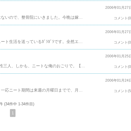
2006年01月27
昨日は、まだ、廃屋の二階から落ちた肩が完璧ではないので、整骨院にいきました。今晩は嫁がいないので、帰りに飯を食って、コーラを買って開封し、鞄の中に入れて帰ったところ、蓋が馬鹿になっていて、電車の中で鞄の中でコーラがモレモレ。ギャー、恥ずかしくて読んでるの事がカミングアウトができないこれとか、まだ、さわりしか読んでないこれとか、コーラ漬け。当然作戦用に用意した、CENTIMETER MASTERにも…。昔だったら、防水鞄のそこにコーラがジャブジャブいっていたら、かなりへこんだのですが、これをきっかけに鞄の洗濯をしようと思い、ただいま鞄の洗濯は完了。一緒に洗った、楽器のソフトケースとともに、風呂場で乾燥中っす。しかし、整体入門とパソコンプログラミング入門以前は、アイロンをかけたんだけど、しっかり、コーラ汁の後が…なんかしましたか？カルマしょってないと思うし、何もできなくて困ってるんですが…
コメント(0
2006年01月27
アルコール、エロゲの誘惑にも耐え、ひっそりとニート生活を送っているｶﾞﾗｶﾞﾗです。全然エロくない。さて、今月くらいかな？からやっている、来週頭、月曜のテスト勉強ですが、まったくあまり手がついていません。しかも今までは、会社にプリンターがあったので、できた「まとめ.txt」をその場でプリントアウトできたのですが、プリンターがないので、実家、もしくは元会社まで行ってプリントアウトしなければなりません。大和賢一郎さんの「辞めるなんてもったいない！」というメルマガを編集した本に「そこらへんの会社のデスクの設備は、辞めてしまったら(独立したら)使うことができない。困ると思うので辞めないほうがいいですよ？」(意訳)とかいてあったのを思い出し、いまさらながら、はらはらと涙を流す始末です。画像がないのかよ。大和賢一郎さんのメルマガはここ。良書です。まぁ、いいさ、実家にはプリンターあるし、今日は元会社のそばの整骨院に行くので、その帰りに堂々とプリンターをハッキングするんじゃよー。【偉い人に見つかってぎゃはー！】くそぅ、偉い人を補足する多目的レーダーさえあれば…しかし、わが軍はスーパーコンピュ－ターが偉い人対策作戦を吐き出した。(マルイ CENTIMETER MASTER 対象年齢10歳以上。)これで発砲してして、その間にプリンターを強襲するってわけよ。プリンターハッキング計画は万全じゃよーｗ公安Ｑ課を超えたんじゃろか？【警官に取り押さえられるマルチエンディングに突入】
コメント(0
2006年01月25
昨日、叙々苑にお友達4人と行きました。相手は女性三人、しかも、ニートな俺のおごりで。【どうやら年末に強烈に酔っていた時に約束した】食い物のことはよくわかりませんが、肉はうまかったです、しかし、なんだったんでしょう？ここ最近、結婚していることを相手に伝えずに女の子と飲みに行ったりして痛い目を見たので、はじめに、最近(一年前は最近じゃない)結婚したんだよー、って話をしたら、友達の連れの女の子もさらに興味を失ったようです。【当然、はじめからない。】で、食うだけ食って満足して恐怖のお会計。うはー、G&Pのレプリカ・トリジコンが買えるー！↑コレこの出会いは将来何かを示しててるんじゃろか？まぁいいか、めでたしめでたし。
コメント(0
2006年01月24
とうとう噂のニート生活がやってまいりましたよ？一応ニート期間は来週の月曜日までで、月曜日に職業訓練テストみたいなのをに受かると、Javaプログラマーの初心者コースみたいなのを受けられるのですが…昨日は読書とファミマに行って寝てるだけでした。 まぁ、今日から気合を入れて復習を始めればよかろう。教育担当さんからはもっと早くテストを受けろと、なぜか急かされましたが、3ヶ月前に勉強したことなんて、テキストには残ってても覚えておらん。というわけで、今日は奈良の勉強漬の作成に重点を置くことにする。教科書はこれ【たぶんエロゲの欲望に負ける】
コメント(5
件 (34件中 1-34件目)
1