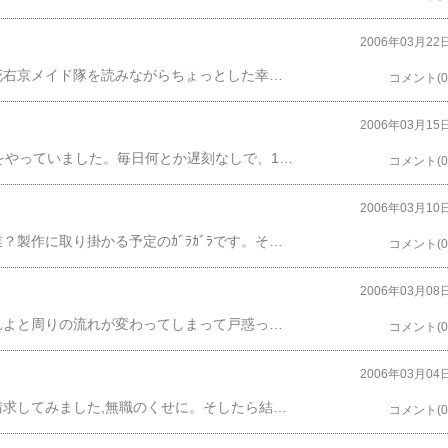
2006年03月22
毎日幸せな人生を送っているはずのｶﾞﾗｶﾞﾗです。花右京メイド隊を読みながらちょっとした幸せを味わっています。ちょっとふに落ちない事が一つだけあって、上の人に二日続けて文句を言ってみました。そしたら、また夢を見た。水木しげる風の夢。【グロ注意】覚えている分だけ書き出すと、・タン壷の様な入れ物に、何かの目玉みたいな物を漬けて、商品化する仕事をしている。(何かすると、目玉は青く発光する。イメージはココ)・いつの時代だかわからないのだが、戦後の闇市のような場所を散策する。何かって言うと、死んでる人間がいたり、廃棄された食品から、蛆がわいている。・でも、近代化された西洋風の本屋があって、「星の王子様」だか「ゲド戦記」の文庫版を買ってみたりもする。洋服屋みたいなところにも行って見たなぁ。今回は希望的、および萌えな要素は何もなし。ひどい寝汗で目が覚めました。何の挑戦だ、上の人。
コメント(0
2006年03月15
この三日間ほど、毎日13時に会社に出社して課題をやっていました。毎日何とか遅刻なしで、18時過ぎに退社。家に戻ってきてみると、まだ19時前で寝るまでに何をすればいいのか、戸惑う毎日を過ごしていました。徐々に社会復帰に向けて体を慣らしていくですよ？ともあれ、今やっている課題のクラス図作成、シーケンス図作成、テストケースの設計なんか今まで勤めていた会社ではやった事がないので、ちょっと混乱気味でしたが。こんなの適当に線表ひっぱといて、仕様に問題があったら、後ほど修正でクリアーですよ？【すでに問題があるPGになりつつある】しかし、帰っても決して課題の続きはやらないだめな俺。木曜日はレイキ、金曜日はセミナーを開いてくれている会社のインフラ設備のためにおやすみなので、今週の残りの日々はのんびりすごしまーす。
コメント(0
2006年03月10
無事、セミナーのテストにも合格し、来週から卒業？製作に取り掛かる予定のｶﾞﾗｶﾞﾗです。その前に、勉強しなおさないといけない課題が山盛りなのはどうしたらいいですか？えーい、暗記パンでは生ぬるいだと！C-4爆薬をもってこい！今日はその課題の概要と、UMLの書き方、卒業制作の課題の仕様なんかの説明。うーん、今まで働いてきた環境ではろくな仕様なんかなかったし、工程表なんか書いた事もない。唯一の救いはなんかは何とかわかるテストケースの書き方のみ。とりあえず、シーケンス図だけ土日に適当に用意してゴニョゴニョするですよ？ってわけで、ある程度まとまったところで、「今日は心の病院に行くのでH時にお先にドロンさせていただきます」、と、退散。心療科にいって帰ってきたのが17時。ホントは、某ショップのサバイバルゲームが今夜あって行きたかったんだけど、スケジュールがきつきつなのと、装備の準備が間に合わなかったのであきらめる。だって、サバイバルゲームなんかより新生ペーハー社の講習会の方が大事じゃろ？【続かない】
コメント(0
2006年03月08
昨日、一昨日あたりから知らない間に、あれよあれよと周りの流れが変わってしまって戸惑っているｶﾞﾗｶﾞﾗです。あとは身をゆだねるだけなのか？一昨日、会社のセミナーのSTRUTS講習テストの予定が1日前倒しが決まり、その分学習時間が減ってしまったので、こりゃー再テストかなぁ、と思ってテストを受けたら、あっさりOKが出ました。昨日、遠隔をしていただいた方のおかげだと思います。名前を出していいか聞きき忘れたのですが、ありがとうございます。でも、STRUTSの事何も勉強してないぜ？このまま仕事デビューしたらとんでもない勢いでクレーム来る事が間違いなし。慢性的にたまってきている、学習項目の増加にはどう手を打ったらいいもんじゃろか？などと、悩みつつ、無事にテストからかえってきたら、アチューメントのようなものができるようになっていました。よくわからないので、続くかも。
コメント(0
2006年03月04
お財布の中身が寂しくなったので、嫁に小遣いを請求してみました,無職のくせに。そしたら結構な額をいただきました。旦那が無職で、家計は緊急縮小財政なのにすまん。持ってたら、一週間で使い切りそうな予感がしたので、結局、雑費で使いそうな分だけ手元に残して、残りは嫁にキャッチアンドリリース。で、早速無駄遣い必要なものを購入。購入したのは、キンカ堂でヘンプやら、石やら。それと、レイキの師匠のお師匠様の新刊。だけ、なはずなのに･･･本の類は結構な出費になるなぁ。
コメント(0