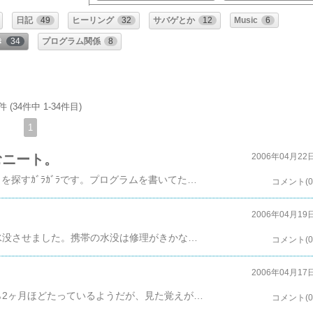
日記
49
ヒーリング
32
サバゲとか
12
Music
6
き
34
プログラム関係
8
件 (34件中 1-34件目)
1
むニート。
2006年04月22
とか何とか言って、やっぱり暇だとblogに書くネタを探すｶﾞﾗｶﾞﾗです。プログラムを書いてたら、よく落ちるので、再実行の待ち時間に書き込んでます。ってか何で落ちるんだろう？落ちるようなソースは書いてないし、Strutsとか共通関数のせいにしておく。しかし、なんでこんなに落ちるのだ？ソースの書き方が悪いのか？ま、いっか、仕事のソースじゃないし(ｗああ、でも仕事でないソースいじって、うまく動くときはモチベーションあがるなー。今のうちだけ？
コメント(0
2006年04月19
今晩はｶﾞﾗｶﾞﾗです。昨晩、嫁が酔っ払って携帯を水没させました。携帯の水没は修理がきかないらしく、機種変をウン万円でして来たそうです。真ん中のシルバーのやつを買ってきた。新規契約のほうが安いな･･･。俺がなくしたんじゃねーやと思って、怒りもしなかったのですが、やっぱり気になる水没原因。エネルギー的に。大体、物を壊したり、紛失したりする事は、何かの現象の代価だと考えてるんだけど、今回の件は何の代価だったのだろう？嫁自身に関係あるなら、旦那の俺様に誰か教えてくれないかにゃー？
コメント(0
2006年04月17
いつの間にかこんなになってたのね。放映開始から2ヶ月ほどたっているようだが、見た覚えがない。嫁曰く、「見てたじゃん」「三人いるやつでしょ？」「違う、それ。」見た記憶がないのですが。誰が見てたの？
コメント(0