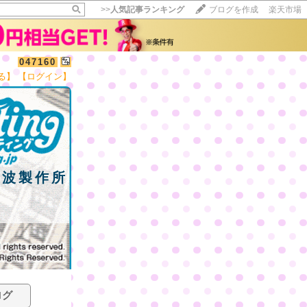
>>
人気記事ランキング
ブログを作成
楽天市場
047160
る】
【ログイン】
電波製作所
ログ