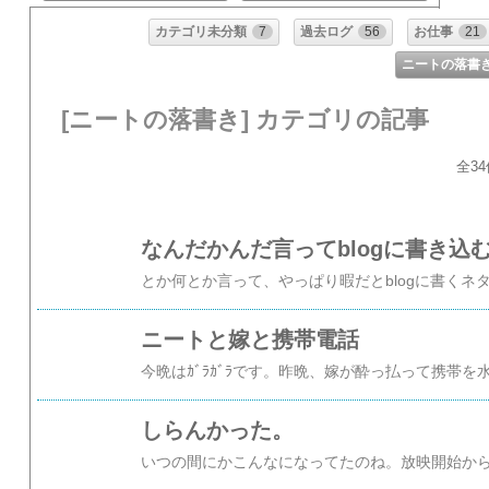
カテゴリ未分類
7
過去ログ
56
お仕事
21
ニートの落書
[ニートの落書き] カテゴリの記事
全34
なんだかんだ言ってblogに書き込
ニートと嫁と携帯電話
しらんかった。