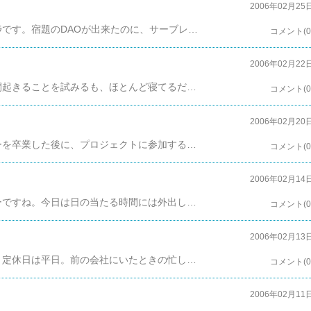
2006年02月25
今週末もセミナーの宿題で一人デスマーチなｶﾞﾗｶﾞﾗです。宿題のDAOが出来たのに、サーブレットがフォアードしてくれないです(泣。木曜日から毎日10時間はPCに向かっております。そんなあなたに朗報！！明日、2/26はペーハー社本社でリフレッシュメンター･トリートメント体験会なのだ！というわけで、今の宿題が出来上がっていればもろ手を挙げて参加したのですが、どうも気が重い。というか、3/20からのＭＭエナジークラブ ｉｎ ＴＯＫＹＯの方が気になって仕方がないのだｗたまに、こうやってblogに書き込んでおかないと、「先週、何してたんだっけ？」となる、ｶﾞﾗｶﾞﾗでした。
コメント(0
2006年02月22
うーん、完全に夜行性になってしまいました。昼間起きることを試みるも、ほとんど寝てるだけｗ。先ほどようやく、javaからMysqlに接続、インサート、デリートができるようになりました。明日はDAO作り上げなきゃなー。なんて、思いながらこれ書いていたら、とんでもない小冊子発見。「まえもと」って･･･。それﾔﾊﾞｽｗｗｗｗｗ。後、「2月のケルベロス」の正体もばれてしまったので、事の顛末とかも書いてますｗ。もう少しお待ちください。
コメント(0
2006年02月20
ニートの今日はお仕事セミナー今日は無事セミナーを卒業した後に、プロジェクトに参加するための、スキルシートの書き方＆新しいカリキュラムという名の宿題の説明の日でした。スキルシートは、以前、転職エージェントの方からアドバイスをいただいた通りに、だーっと今までの職歴、スキルを箇条書きにし、後は必要のないものをけずって、自己PRは今までの経験を元に、こんなことしたいでっせー、見たいのを書き込んで、アドバイザーの方からざっくりOKをもらいますた。「これのスキルシートを見ると、SEやっていたように見えますが、違うんですか？」ときかれましたが、もちろん「違います」。いい大人の思いつきの尻拭いをやっていました、なんていえないしｗ。でもね、前の会社で作ってたあのシステムの内容に関して、あれは書いちゃ駄目です。と、ご忠告をいただきました。しょうがないので、代わりにポータルサイト作成とか書くことにしますた。スキルシートに、いきなりデータセンターへ行って、リブートさせられたり、シスコじゃない、プラテックスのルーターを飛び込みで交換したり、30台近くのPCのウイルスを駆除したり、そんな懐かしい思い出話はいらないとｗ少し、寂しいお話で終わるかと思いきや、教育担当から「これ宿題ね、DAO作って、Beansに持たせて、jspで表示で、ログインできるようなの作っといてね。」できるのか？期限は来週まですよ？
コメント(0
。
2006年02月14
こんにちは、ｶﾞﾗｶﾞﾗです。今日はバレンタインデーですね。今日は日の当たる時間には外出しませんでした。というのも、明後日の木曜日に会社のセミナーのテスト二日目がまたあるために、SQLやら、log4Jやら、CSEやら、JUnitやら、あまり聞き覚えのないアプリケーションてんこ盛り合わせをPCに入れたり勉強したりしなければならないのです。でいろいろいじっていると、一通のメールがセミナー担当の人からメールが添付つきで来ました。解凍して見ると、二日目の問題.xlsが入っていますよ？うーん、「君は頭が悪いので、あらかじめ勉強しておきなさいよ？」ということですか？で、まぁいいやとしばらくほっといたら、「すいません先ほどの添付ファイルは、二日目の問題と回答なので、添付ファイルは削除してください。昨日の一日目のテストの回答例.xlsと間違えました。」と、二通目のメールがｗ問題は見ましたが、回答のファイルは見てません。誰かに、何か試されてるのかなぁ？たぶん担当の方、疲れているんでしょう、どうぞご自愛ください。そういや、一日目のテストの問題と回答例が載ってるURLは、隣で一緒にセミナーを受けている人に、セミナー担当がいない間、に教えてあげました。これが変なカルマになってるのかなぁ？あぁ、明日一日平穏だったら二日目のテストは一発でクリアできそうだなぁ。
コメント(0
2006年02月13
最近、何かと多忙な日々を送っているｶﾞﾗｶﾞﾗです。定休日は平日。前の会社にいたときの忙しさとは、異なる幸せな忙しさなんですが何が忙しいんですかねぇ一体？土日やってたことをあげてみると、・二日間、レイキ講習会【レポート作成実習人数、後20人】先輩の55歳のオジ様にレイキで開業するんだったらあれこれ問題山積みとか、定年後どうするとかそんな話を山手線の中で話しながら帰ったり。・講習会が終わった後に今日の会社のセミナーの課題(再々度挑戦)入社予定の会社のテストの勉強。同じ問題で毎回引っかかってクリアできなかったんだけど、問題の一部でググったら、「教えて!?エライ人」みたいな、テスト問題と答えがそのままのっかってる掲示板が出てくることを昨日の22時に発見。急いで持ち込み資料を作って、本日見事にクリアー。・日曜日は嫁の夕飯作った昔、調理師学校で習った鳥のナントカ風。初めて家族に作ったときに酢を入れすぎて失敗したので、正しい大体のレシピは覚えている。脂っこい昔流のフレンチの鳥のソテー。これだけしかやっていないはず。書いてみるとこれだけか･･･。明日は定休日、ゆっくり読みたい本でも読もうかなぁ。【次のテストは木曜日なはず】
コメント(0
2006年02月11