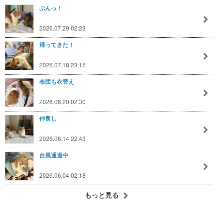
ぷんっ！
2026.07.29 02:23
帰ってきた！
2026.07.18 23:15
布団も衣替え
2026.06.20 02:30
仲良し
2026.06.14 22:43
台風通過中
2026.06.04 02:18
もっと見る