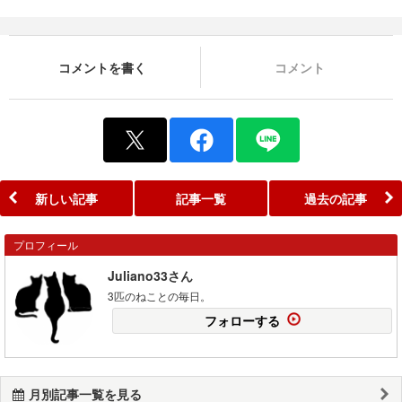
コメントを書く
コメント
新しい記事
記事一覧
過去の記事
プロフィール
Juliano33さん
3匹のねことの毎日。
フォローする
月別記事一覧を見る