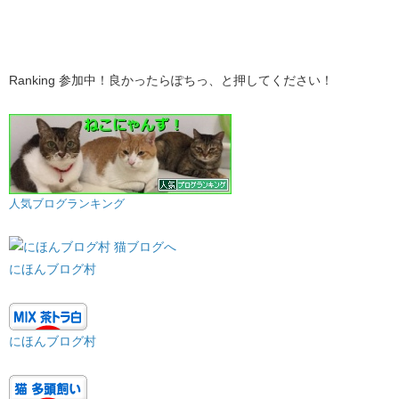
Ranking 参加中！良かったらぽちっ、と押してください！
人気ブログランキング
にほんブログ村
にほんブログ村