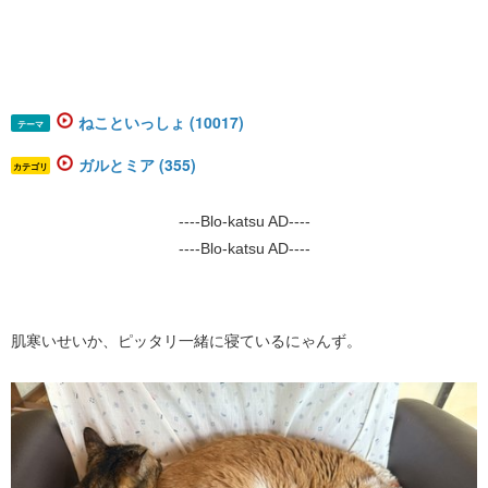
ねこといっしょ (10017)
テーマ
ガルとミア (355)
カテゴリ
----Blo-katsu AD----
----Blo-katsu AD----
肌寒いせいか、ピッタリ一緒に寝ているにゃんず。