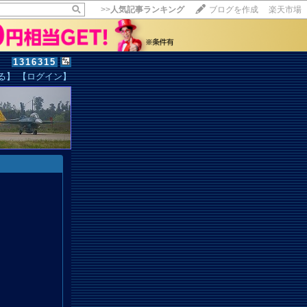
>>
人気記事ランキング
ブログを作成
楽天市場
1316315
る】
【ログイン】
【毎日開催】
15記事にいいね！で1ポイント
10秒滞在
いいね!
--
/
--