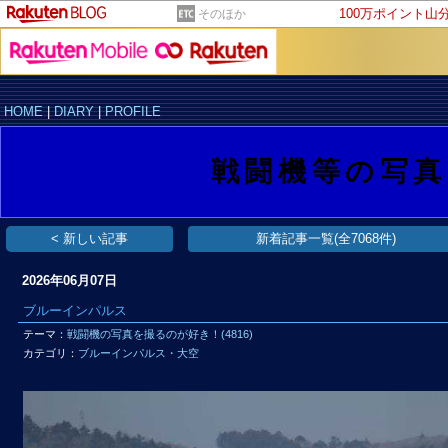
100万ポイント山
そのほか
HOME
|
DIARY
|
PROFILE
戦闘機等の写
< 新しい記事
新着記事一覧(全7068件)
2026年06月07日
ブルーインパルス
テーマ：
戦闘機の写真を撮るのが好き！(4816)
カテゴリ：
ブルーインパルス・大空