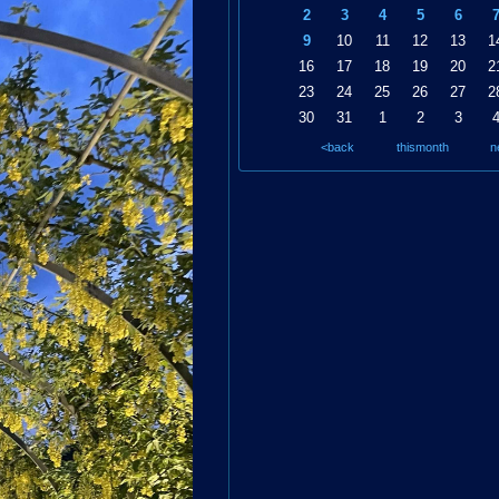
2
3
4
5
6
9
10
11
12
13
1
16
17
18
19
20
2
23
24
25
26
27
2
30
31
1
2
3
<back
thismonth
n