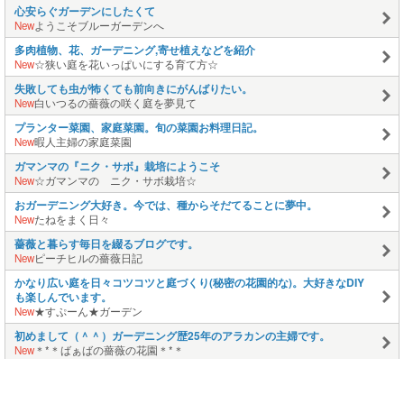
心安らぐガーデンにしたくて
New
ようこそブルーガーデンへ
多肉植物、花、ガーデニング,寄せ植えなどを紹介
New
☆狭い庭を花いっぱいにする育て方☆
失敗しても虫が怖くても前向きにがんばりたい。
New
白いつるの薔薇の咲く庭を夢見て
プランター菜園、家庭菜園。旬の菜園お料理日記。
New
暇人主婦の家庭菜園
ガマンマの『ニク・サボ』栽培にようこそ
New
☆ガマンマの ニク・サボ栽培☆
おガーデニング大好き。今では、種からそだてることに夢中。
New
たねをまく日々
薔薇と暮らす毎日を綴るブログです。
New
ピーチヒルの薔薇日記
かなり広い庭を日々コツコツと庭づくり(秘密の花園的な)。大好きなDIY
も楽しんでいます。
New
★すぷーん★ガーデン
初めまして（＾＾）ガーデニング歴25年のアラカンの主婦です。
New
＊*＊ばぁばの薔薇の花園＊*＊
手芸やクラフトなど作ることが大好きです。
New
そら豆プリント倶楽部