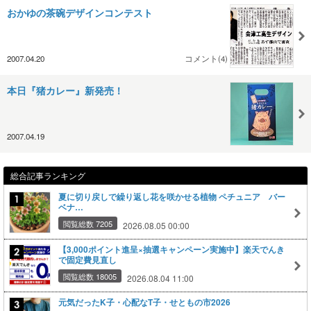
おかゆの茶碗デザインコンテスト
2007.04.20
コメント(4)
本日『猪カレー』新発売！
2007.04.19
総合記事ランキング
夏に切り戻しで繰り返し花を咲かせる植物 ペチュニア バー
ベナ…
閲覧総数 7205
2026.08.05 00:00
【3,000ポイント進呈×抽選キャンペーン実施中】楽天でんき
で固定費見直し
閲覧総数 18005
2026.08.04 11:00
元気だったK子・心配なT子・せともの市2026