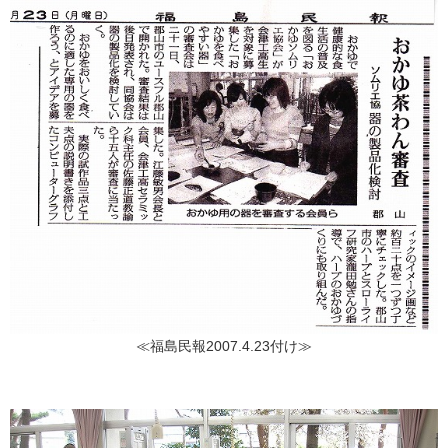
≪福島民報2007.4.23付け≫