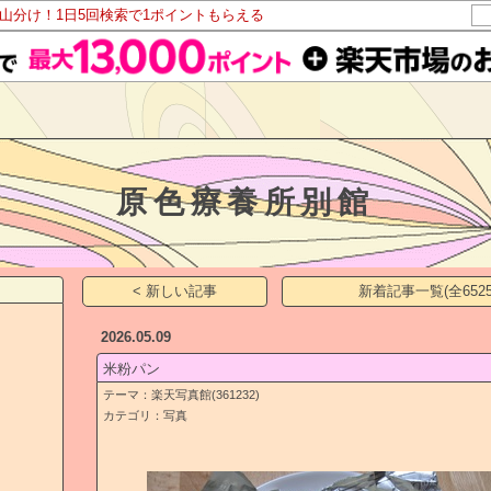
ト山分け！1日5回検索で1ポイントもらえる
原色療養所別館
< 新しい記事
新着記事一覧(全6525
2026.05.09
米粉パン
テーマ：
楽天写真館(361232)
カテゴリ：
写真