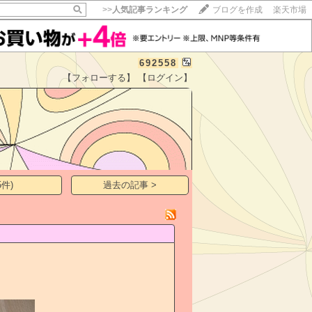
>>
人気記事ランキング
ブログを作成
楽天市場
692558
【フォローする】
【ログイン】
【毎日開催】
15記事にいいね！で1ポイント
10秒滞在
いいね!
--
/
--
件)
過去の記事 >