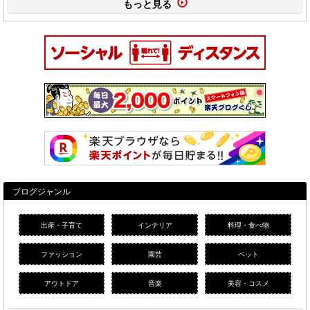
もっと見る
ブログジャンル
出産・子育て
インテリア
料理・食べ物
ファッション
園芸
ペット
アウトドア
音楽
美容・コスメ