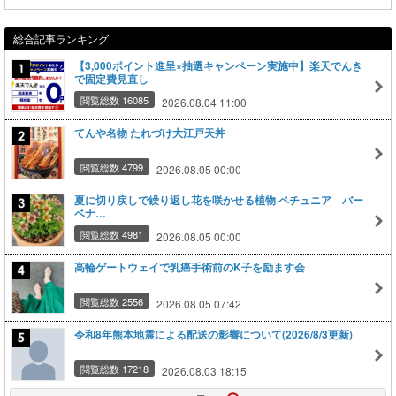
総合記事ランキング
【3,000ポイント進呈×抽選キャンペーン実施中】楽天でんき
で固定費見直し
閲覧総数 16085
2026.08.04 11:00
てんや名物 たれづけ大江戸天丼
閲覧総数 4799
2026.08.05 00:00
夏に切り戻しで繰り返し花を咲かせる植物 ペチュニア バー
ベナ…
閲覧総数 4981
2026.08.05 00:00
高輪ゲートウェイで乳癌手術前のK子を励ます会
閲覧総数 2556
2026.08.05 07:42
令和8年熊本地震による配送の影響について(2026/8/3更新)
閲覧総数 17218
2026.08.03 18:15