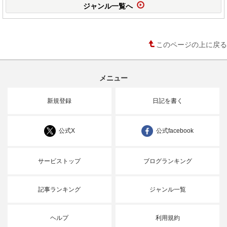
ジャンル一覧へ
このページの上に戻る
メニュー
新規登録
日記を書く
公式X
公式facebook
サービストップ
ブログランキング
記事ランキング
ジャンル一覧
ヘルプ
利用規約