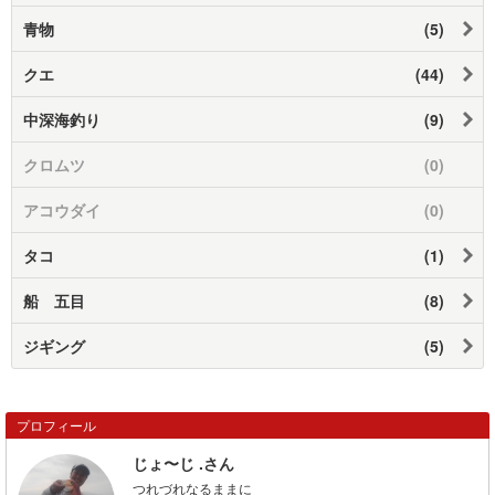
青物
(5)
クエ
(44)
中深海釣り
(9)
クロムツ
(0)
アコウダイ
(0)
タコ
(1)
船 五目
(8)
ジギング
(5)
プロフィール
じょ〜じ .さん
つれづれなるままに