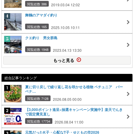
閲覧総数 386
2019.03.04 12:02
舞鶴のアマダイ釣り
閲覧総数 165
2025.10.05 10:11
クエ釣り 男女群島
閲覧総数 1948
2023.04.13 13:30
もっと見る
総合記事ランキング
夏に切り戻しで繰り返し花を咲かせる植物 ペチュニア バー
ベナ…
閲覧総数 7128
2026.08.05 00:00
【3,000ポイント進呈×抽選キャンペーン実施中】楽天でんき
で固定費見直し
閲覧総数 17734
2026.08.04 11:00
元気だったK子・心配なT子・せともの市2026