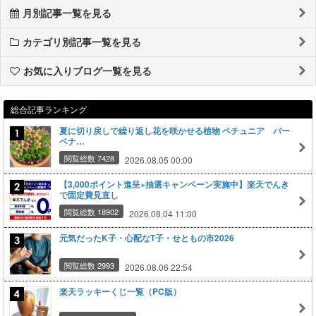
月別記事一覧を見る
カテゴリ別記事一覧を見る
お気に入りブログ一覧を見る
総合記事ランキング
夏に切り戻しで繰り返し花を咲かせる植物 ペチュニア バー
ベナ…
閲覧総数 7428
2026.08.05 00:00
【3,000ポイント進呈×抽選キャンペーン実施中】楽天でんき
で固定費見直し
閲覧総数 18902
2026.08.04 11:00
元気だったK子・心配なT子・せともの市2026
閲覧総数 2993
2026.08.06 22:54
楽天ラッキーくじ一覧（PC版）