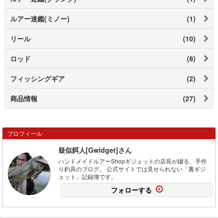
ルアー迷鑑(ミノー)
(1)
リール
(10)
ロッド
(8)
フィッシングギア
(2)
商品情報
(27)
プロフィール
疑似餌人[Gwidget]さん
ハンドメイドルアーShopギジェットの店長が綴る、手作
り釣具のブログ。 公式サイトでは見せられない「裏ギジ
ェット」記録簿です。
フォローする