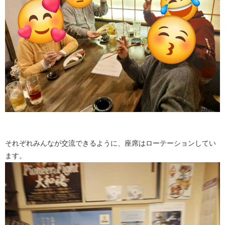
それぞれみんなが交流できるように、座席はローテーションしてい
ます。