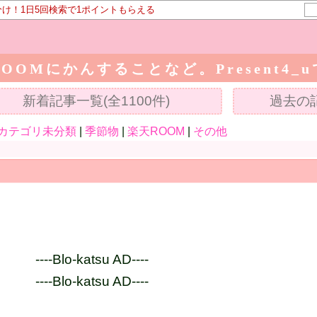
分け！1日5回検索で1ポイントもらえる
OOMにかんすることなど。Present4_
新着記事一覧(全1100件)
過去の記
カテゴリ未分類
|
季節物
|
楽天ROOM
|
その他
----Blo-katsu AD----
----Blo-katsu AD----