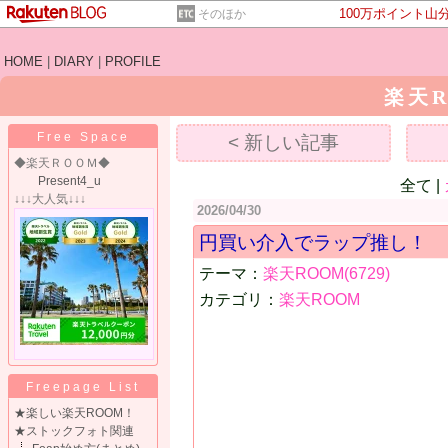
100万ポイント山
そのほか
HOME
|
DIARY
|
PROFILE
楽天R
Free Space
< 新しい記事
◆楽天ＲＯＯＭ◆
Present4_u
全て |
↓↓↓大人気↓↓↓
2026/04/30
円買い介入でラップ推し！
テーマ：
楽天ROOM(6729)
カテゴリ：
楽天ROOM
Freepage List
★楽しい楽天ROOM！
★ストックフォト関連