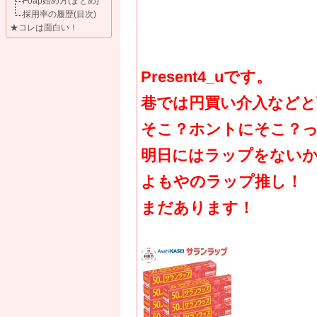
Foap始め方(まとめ)
採用率の履歴(目次)
★コレは面白い！
Present4_uです。
巷では円買い介入など
そこ？ホントにそこ？
明日にはラップをない
よもやのラップ推し！
まだあります！