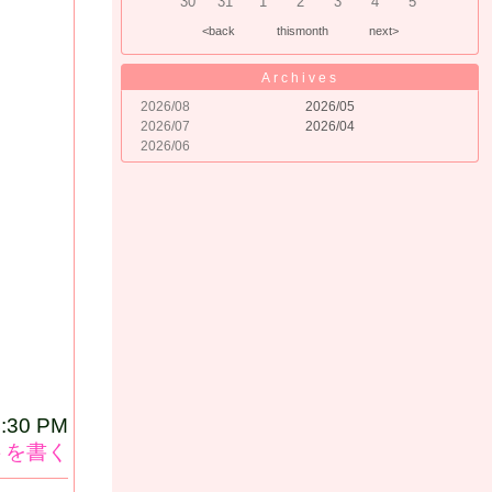
30
31
1
2
3
4
5
<back
thismonth
next>
ツ
Archives
2026/08
2026/05
2026/07
2026/04
2026/06
4:30 PM
トを書く