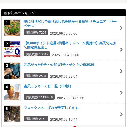
総合記事ランキング
夏に切り戻しで繰り返し花を咲かせる植物 ペチュニア バー
ベナ…
閲覧総数 7205
2026.08.05 00:00
【3,000ポイント進呈×抽選キャンペーン実施中】楽天でんき
で固定費見直し
閲覧総数 18005
2026.08.04 11:00
元気だったK子・心配なT子・せともの市2026
閲覧総数 2805
2026.08.06 22:54
楽天ラッキーくじ一覧（PC版）
閲覧総数 11198319
2026.08.04 09:38
フロックスのこぼれが発芽してます。
閲覧総数 2151
2026.08.05 19:44