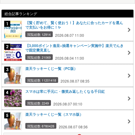
総合記事ランキング
【賢く貯めて、賢く使おう！】あなたに合ったカードを選ん
で支払いをお得に！✨
閲覧総数 12914
2026.08.07 11:00
【3,000ポイント進呈×抽選キャンペーン実施中】楽天でんき
で固定費見直し
閲覧総数 21069
2026.08.04 11:00
楽天ラッキーくじ一覧（PC版）
閲覧総数 11201418
2026.08.07 08:35
スマホは常に手元に・微笑み返したくなる千日紅
閲覧総数 2249
2026.08.07 00:10
楽天ラッキーくじ一覧（スマホ版）
閲覧総数 8780428
2026.08.07 08:36