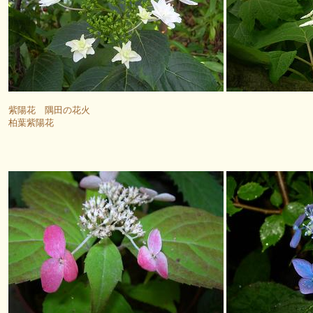
紫陽花 隅田の花火
柏葉紫陽花