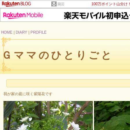
100万ポイント山分け
園芸
HOME
|
DIARY
|
PROFILE
Ｇママのひとりごと
我が家の庭に咲く紫陽花です