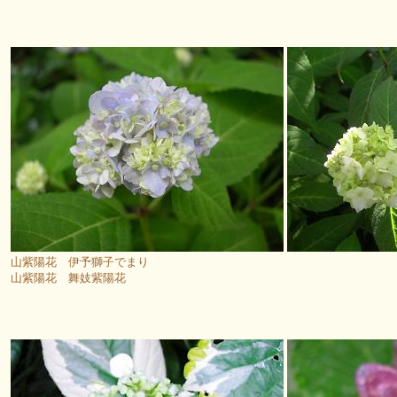
山紫陽花 伊予獅子でまり
山紫陽花 舞妓紫陽花