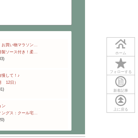
】お買い物マラソン…
特製ソース付き！柔…
ホーム
03)
フォローする
自慢して！♪
月 12日）
31)
新着記事
ョン
上に戻る
ィングス：クール宅…
20)