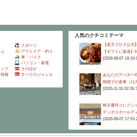
人気のクチコミテーマ
【楽天ブログ公式
スポーツ
ーム
アウトドア・釣り
【ギフトに最適】
Ｖ
車・バイク
(2026-08-07 19:10:
パソコン・家電
ミック
そのほか
外情報
すべてのジャンル
あなたのアバター
韓国での食事（11
(2025-11-15 02:35:
株主優待コレクシ
テンポスホールデ
(2026-08-07 17:53: