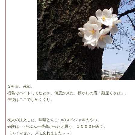
３軒目。死ぬ。
福島でバイトしてたとき、何度か来た、懐かしの店「麺屋くさび」。
最後はここでしめくくり。
友人の注文した、味噌とんこつのスペシャルのやつ。
値段は･･･たぶん一番高かったと思う、１０００円近く。
（スイマセン、メモ忘れました～～）