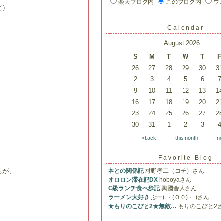
楽天ブログ内
このブログ内
ウ
ど）
Calendar
August 2026
S
M
T
W
T
F
26
27
28
29
30
3
2
3
4
5
6
7
9
10
11
12
13
1
16
17
18
19
20
2
23
24
25
26
27
2
30
31
1
2
3
4
<back
thismonth
n
Favorite Blog
るが、
本との関係記
村野孝二（コチ）さん
オロロン滞在記DX
hoboyaさん
C級ランチ食べ歩記
興國舎人さん
ラーメン大好き
ぷー( ・(ＯＯ)・ )さん
★もりのこびと2★無敵…
もりのこびと2