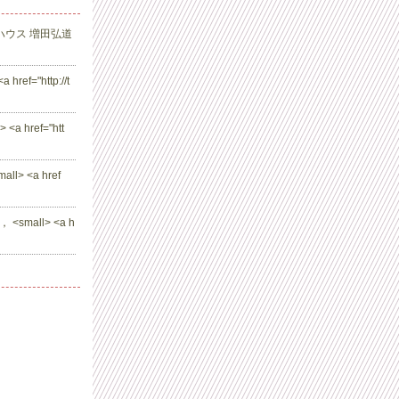
ハウス 増田弘道
 href="http://t
 <a href="htt
all> <a href
， <small> <a h