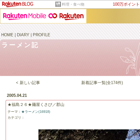
100万ポイン
料理・食べ物
HOME
|
DIARY
|
PROFILE
ラーメン記
< 新しい記事
新着記事一覧(全174件)
2005.04.21
★福島２６★麺屋くさび／郡山
テーマ：
★ラーメン(16918)
カテゴリ：