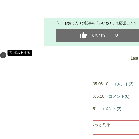
お気に入りの記事を「いいね！」で応援しよう
いいね！
0
×
Last
[] カテゴリの最新記事
西荻カフェ生活２ 「物豆奇」
2005.05.10
コメント(3)
西荻カフェ生活１ 「ダンテ」
2005.05.10
コメント(6)
★福島２５★春木屋／郡山
2005.04.20
コメント(2)
もっと見る