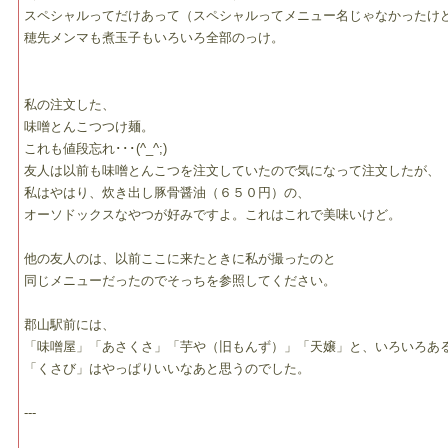
スペシャルってだけあって（スペシャルってメニュー名じゃなかったけ
穂先メンマも煮玉子もいろいろ全部のっけ。
私の注文した、
味噌とんこつつけ麺。
これも値段忘れ･･･(^_^;)
友人は以前も味噌とんこつを注文していたので気になって注文したが、
私はやはり、炊き出し豚骨醤油（６５０円）の、
オーソドックスなやつが好みですよ。これはこれで美味いけど。
他の友人のは、以前ここに来たときに私が撮ったのと
同じメニューだったのでそっちを参照してください。
郡山駅前には、
「味噌屋」「あさくさ」「芋や（旧もんず）」「天嬢」と、いろいろあ
「くさび」はやっぱりいいなあと思うのでした。
---