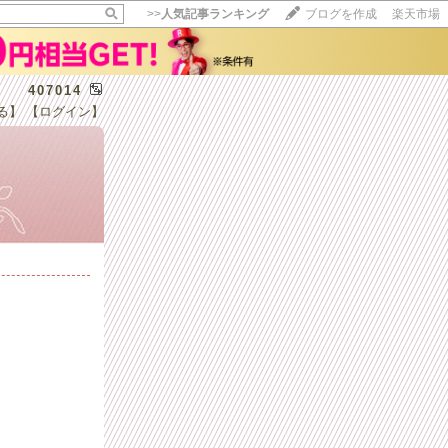
>>
人気記事ランキング
ブログを作成
楽天市場
407014
る】
【ログイン】
【毎日開催】
15記事にいいね！で1ポイント
10秒滞在
いいね!
--
/
--