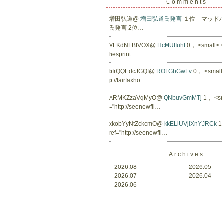
Comments
増田弘道@
増田弘道氏発言
１位 マッド
氏発言 2位…
VLKdNLBtVOX@
HcMUfIuht
0， <small> <a
hesprint…
bIrQQEdcJGQf@
ROLGbGwFv
0， <small>
p://fairfaxho…
ARMKZzaVqMyO@
QNbuvGmMTj
1， <sm
="http://seenewfil…
xkobYyNtZckcmO@
kkELiUVjlXnYJRCk
1
ref="http://seenewfil…
Archives
2026.08
2026.05
2026.07
2026.04
2026.06