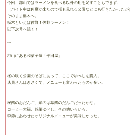
今回、郡山ではラーメンを食べる以外の用を足すこともできず、
（バイト中は何度か来たので桜も見れる公園などにも行きたかったが）
そのまま栃木へ。
栃木といえば佐野！佐野ラーメン！
以下次号へ続く！
---
郡山にある和菓子屋「平田屋」
桜の咲く公園のそばにあって、ここでゆべしを購入。
店員さんはきさくで、メニューも変わったものが多い。
桜餡のおだんご、緑のは草餡のだんごだったかな。
コーヒー大福、銘菓ゆべし、その他いろいろ。
季節にあわせたオリジナルメニューが美味しかった。