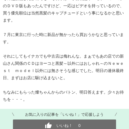
のＤＶＤ版もあったんですけど、一応はビデオを持っているので、
買う優先順位は当然黒髪のキャプチュードという事になるかと思い
ます。
７月に東京に行った時に新品が無かったら買おうかなと思っていま
す。
それにしてもイナカでも中古店は侮れんな。まぁでもあの店での新
山さん関係のＣＤはヨーコと黒髪～以外にはおしゃれ～のＮｅｗｅ
ｓｔ ｍｏｄｅｌ以外には無さそうな感じでした。明日の連休最終
日、まずはお店に駆け込まないと。
ちなみにもらった燦ちゃんからのバトン、明日答えます。少々お待
ちを・・・。
お気に入りの記事を「いいね！」で応援しよう
いいね！
0