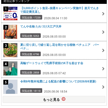
総合記事ランキング
【3,000ポイント進呈×抽選キャンペーン実施中】楽天でんき
で固定費見直し
閲覧総数 17239
2026.08.04 11:00
てんや名物 たれづけ大江戸天丼
閲覧総数 5053
2026.08.05 00:00
夏に切り戻しで繰り返し花を咲かせる植物 ペチュニア バー
ベナ…
閲覧総数 6796
2026.08.05 00:00
高輪ゲートウェイで乳癌手術前のK子を励ます会
閲覧総数 2858
2026.08.05 07:42
令和8年熊本地震による配送の影響について(2026/8/6更新)
閲覧総数 18118
2026.08.06 18:54
もっと見る