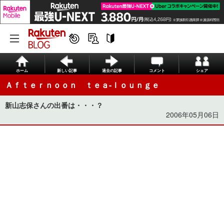
ホーム
新しい記事
過去の記事
コメント
シェア
Ａｆｔｅｒｎｏｏｎ ｔｅａ-ｌｏｕｎｇｅ
新山志保さんの出番は・・・？
2006年05月06日