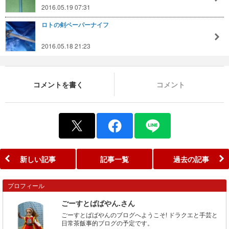
2016.05.19 07:31
ロトの剣ペーパーナイフ
2016.05.18 21:23
コメントを書く
コメント
新しい記事
記事一覧
過去の記事
プロフィール
ごーすとばばやん.さん
ごーすとばばやんのブログへようこそ! ドラクエと手芸と
日常茶飯事的ブログの予定です。