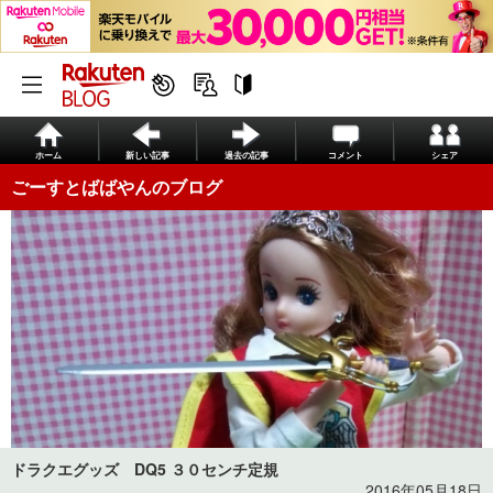
ホーム
新しい記事
過去の記事
コメント
シェア
ごーすとばばやんのブログ
ドラクエグッズ DQ5 ３０センチ定規
2016年05月18日