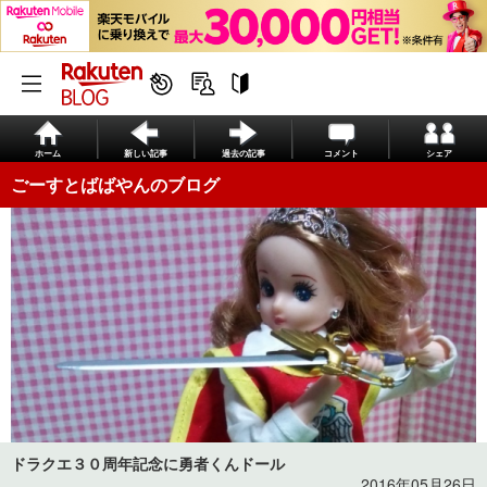
ホーム
新しい記事
過去の記事
コメント
シェア
ごーすとばばやんのブログ
ドラクエ３０周年記念に勇者くんドール
2016年05月26日