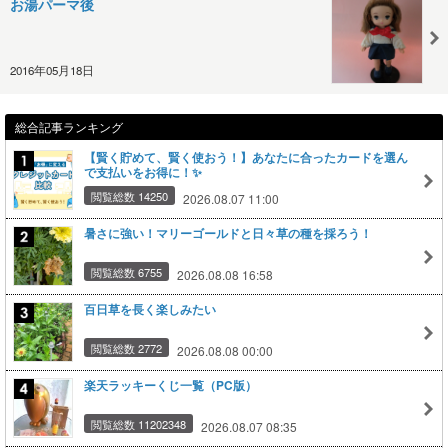
お湯パーマ後
2016年05月18日
総合記事ランキング
【賢く貯めて、賢く使おう！】あなたに合ったカードを選ん
で支払いをお得に！✨
閲覧総数 14250
2026.08.07 11:00
暑さに強い！マリーゴールドと日々草の種を採ろう！
閲覧総数 6755
2026.08.08 16:58
百日草を長く楽しみたい
閲覧総数 2772
2026.08.08 00:00
楽天ラッキーくじ一覧（PC版）
閲覧総数 11202348
2026.08.07 08:35