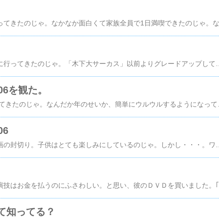
久しぶりサーカスを見に行ってきたのじゃ。「木下大サーカス」以前よりグレードアップしておった。運良く最前列で見ることが出来、迫力満点のパフォー
06を観た。
のび太の恐竜2006を見てきたのじゃ。なんだか年のせいか、簡単に
06
明日からドラエモン映画の封切り。子供はとても楽しみにしているのじゃ。しかし・・・。ワシはのび太が嫌いなので当然ドラエモンも見ない。でも、映画を見に行く事になっ
ジ
て知ってる？