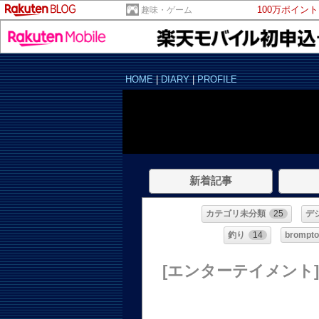
100万ポイン
趣味・ゲーム
HOME
|
DIARY
|
PROFILE
新着記事
カテゴリ未分類
25
デ
釣り
14
brompto
[エンターテイメント