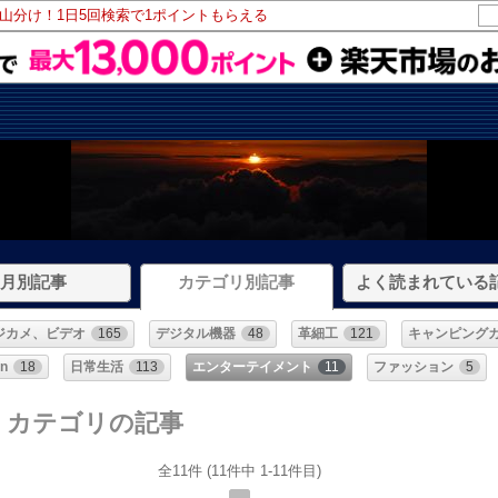
ト山分け！1日5回検索で1ポイントもらえる
月別記事
カテゴリ別記事
よく読まれている
ジカメ、ビデオ
165
デジタル機器
48
革細工
121
キャンピング
n
18
日常生活
113
エンターテイメント
11
ファッション
5
] カテゴリの記事
全11件 (11件中 1-11件目)