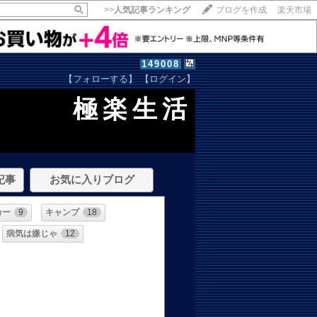
>>
人気記事ランキング
ブログを作成
楽天市場
149008
【フォローする】
【ログイン】
極楽生活
記事
お気に入りブログ
カー
9
キャンプ
18
病気は嫌じゃ
12