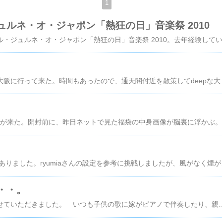
1
ュルネ・オ・ジャポン「熱狂の日」音楽祭 2010
コルテオを観るために大阪に行って来た。時間もあったので、通天閣付近を散策してdeepな大阪も味わっ
今
今年最後に花火大会がありました。ryumiaさんの設定を参考に
・・。
先日家族演奏会をさせていただきました。 いつも子供の歌に嫁がピアノで伴奏したり、親戚が更に楽器で合奏したりといったところでしたが、が、が、が、が、今回は子供、嫁に加え、某海外オーケストラの有名バイオリニストが参加～！ 仲の良い友人ということで参加してくれましたが、流石にプロ。子供の演奏会で初めて泣きそうになりました。いつものように写真と演奏の模様のDVDをお礼にプレゼントしました。著作権のことも何も気にしない大らかな方でした。こんな感激は最近にはなく、しょっちゅう演奏会のムービーを自