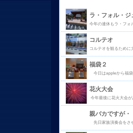
ラ・フォル・ジ
コルテオ
福袋２
花火大会
親バカですが・