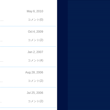
May 6, 2010
今年の連休もラ・フォル・ジュルネ・オ・ジャポン「熱狂の日」音楽祭 2010。去年経験していることもあり、子供はやや敬遠気味のため私と市内観光しながら、午後からキッズプログラムと青島さんの演奏会を楽しんだ。当然のように嫁は事前チケット購入して濃厚に堪能していた。いつも思うことだが、よくもこれだけの演奏会をやり遂げられるものだと感嘆する。町にはアートが溢れ、文化的な建築物が目白押しであるこの金沢。裏でこなす市民の方々の協力には、頭の下がる思いだ。また来年が楽しみだ。
コメント(0)
Oct 4, 2009
て来た。串焼きのお店では朝９時前というのに、串焼きをつまみに飲んでるおっちゃんで満員のお店。その周りの路上ににいる方々。パチンコの開店を座って待っている方々。昔懐かしい空気感を満喫できた。通天閣の中には写真の自動販売機。ビリケンさんを触りまくった。コルテオはいろんなブログのコメントを参考に‥。私見では、十分楽しめるショーだが、チケット高杉で賞。
コメント(2)
Jan 2, 2007
日はappleから福袋が来た。開封前に、昨日ネットで見た福袋の中身画像が脳裏に浮かぶ。ＭＡＣのソフトが入っていたんだよなぁ。今のソフトが動くＭＡＣなんて持ってないんだよなぁ。これはＭＡＣを買えと言う神のお告げ？それとも欝袋？そんな葛藤の中開封してみた。 あった～！ソフトが・・・。(スヌーピーは大きさ比較の為)しかし、必要なnanoとイヤホンとスピーカーが入っているので最低限は合格。 個人的にはソフト無しで総価格が下がった方が印象は良かったかも。でも、これぞ福袋の醍醐味、粗大ゴミ。 要らん物が入ってこそ福袋でしょう。
コメント(4)
Aug 28, 2006
挑戦しましたが、風がなく煙が残って、返り討ちにあってきました。 花火の近くにいたので・・・。なんて言い訳させてください。 極楽写真館にサンプルあります。 AF-S VR Micro Nikkor ED 105mm F2.8G(IF) Ai AF Nikkor 50mm F1.4D AF-S DX Zoom Nikkor ED 12-24mm F4G(IF)
コメント(2)
Jul 25, 2006
宅で流してます。家族ともどもいい経験でした。 でも、大らかなのは分りますが、何億円もするバイオリンをそこら辺に置きっぱなしにしないで下さい。 周りはそれでドキドキしてました。 極楽写真館にサンプルあります。 AF-S VR Micro Nikkor ED 105mm F2.8G(IF) Ai AF Nikkor 50mm F1.4D AF-S DX Zoom Nikkor ED 12-24mm F4G(IF) AF-S DX VR Zoom Nikkor ED 18-200
コメント(2)