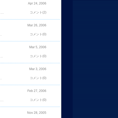
Apr 24, 2006
昨日近くの動物園に行ってきたのじゃ。なかなか面白くて家族全員で1日満喫できたのじゃ。なんといっても子供は無料だし・・・。 極楽写真館もよろしく。 AF-S VR Micro Nikkor ED 105mm F2.8G(IF) Ai AF Nikkor 50mm F1.4D AF-S DX Zoom Nikkor ED 12-24mm F4G(IF)
コメント(2)
Mar 26, 2006
マンスに目を奪われたのじゃ。ちょっと高いが指定席で観ることをお勧めするのじゃ。今日は家族で大満足じゃ。参考になった方はプチッとお願いします
コメント(0)
Mar 5, 2006
ウルウルするようになっておる。漫画で泣きそうになるなんて・・・。ワシどうなっちゃったの？その帰りに試しにキタムラに行ったら、「Ｄ２００今ならありますよ。」だって。危うく買ってしまうところじゃった。参考になった方はプチッとお願いします
コメント(0)
Mar 3, 2006
てて、ちょっと鬱。いま、予告番組を子供が食い入るように見ている。はぁ～。涙の感動番組だそうじゃ。・・・泣いたらどうしよ。参考になった方はプチッとお願いします
コメント(0)
Feb 27, 2006
ョニーデップ。彼の演技はお金を払うのにふさわしい。と思い、彼のＤＶＤを買いました。｢カリブの海賊｣はまあまあでした。｢チョコレート工場・・・。｣のほうは、？？？？でした。わしの感覚が古くなっているのかどうかは知らないが、意地悪な子供とサイケな演出。簡単な家族愛での締め。なんかなぁ・・・。子供には見せたくない映画じゃなぁ。参考になった方はプチッとお願いします
コメント(0)
Nov 28, 2005