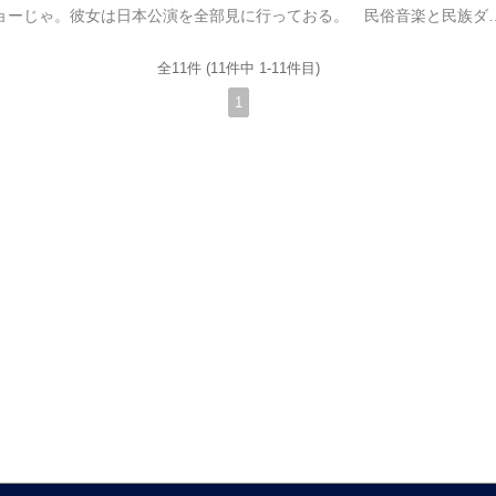
皇太后お気に入りのショーじゃ。彼女は日本公演を全部見に行っておる。 民俗音楽と民族ダンスをショーにまで作りこんだ必見のショー。なんて言うと良いのかも知れないが、最初は初めて見るショーという事で興味を持っ
全11件 (11件中 1-11件目)
1