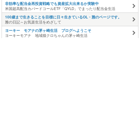
非効率な配当金再投資戦略でも資産拡大出来るか実験中
米国超高配当カバードコールETF「QYLD」でまったり配当金生活
100歳まで生きることを目標に日々生きているOL・雅のページです。
雅の日記～お気楽生活をめざして
ヨーキー モアナの茅ヶ崎生活 ブログへようこそ
ヨーキーモアナ 地域猫クロちゃんの茅ヶ崎生活
このページの上に戻る
メニュー
新規登録
日記を書く
公式X
公式facebook
サービストップ
ブログランキング