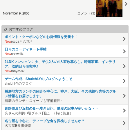
November 9, 2005
コメント(3)
おすすめブログ
ポイント・クーポンなどのお得情報を更新中！
New
rocca＊六花＊
日々のコーディネート手帖
New
andwalk.
3LDKマンションに夫、子供2人の4人家族暮らし。時短家事、インテリ
ア、収納日々研究中♪
New
maya502
ゲーム作成、Shuichi-Yのブログへようこそ
shuichi-Yのブログ
播磨地方のランチの紹介を中心に、神戸、大阪、その他旅行先等のグル
メ情報をお届けします。
播磨のランチ～スイーツも守備範囲～
釧路市及び近郊の食べ歩き日記、蕎麦の記事が多いかな・・
亮さんの釧路B級グルメ日記。（特に蕎麦）
名古屋を中心に、ディープな食を探検しませんか？
名古屋B食倶楽部