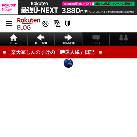
ホーム
新しい記事
過去の記事
コメント
シェア
■ 楽天家しんのすけの「時運人縁」日記 ■