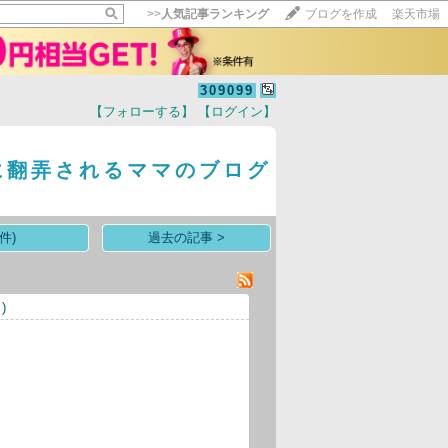
>>
人気記事ランキング
ブログを作成
楽天市場
309099
【フォローする】
【ログイン】
【毎日開催】
15記事にいいね！で1ポイント
に翻弄されるママのブログ
10秒滞在
いいね!
--
/
--
件)
過去の記事 >
)