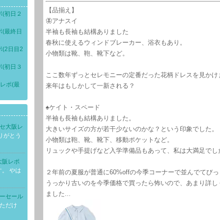
【品揃え】
ポ(初日２
🦋アナスイ
ポ(最終日
半袖も長袖も結構ありました
春秋に使えるウィンドブレーカー、浴衣もあり。
(2日目2
小物類は靴、鞄、靴下など。
ポ(初日３
ここ数年ずっとセレモニーの定番だった花柄ドレスを見かけ
レポ(最
来年はもしかして一新される？
♠ケイト・スペード
半袖も長袖も結構ありました。
ミセ大阪レ
大きいサイズの方が若干少ないのかな？という印象でした。
りがとう
小物類は鞄、靴、靴下、移動ポケットなど。
リュックや手提げなど入学準備品もあって、私は大満足でし
大阪レポ
。 やは
２年前の夏服が普通に60%offの今季コーナーで並んでてび
うっかり古いのを今季価格で買ったら怖いので、あまり詳し
ました...
リーセール
しただけ