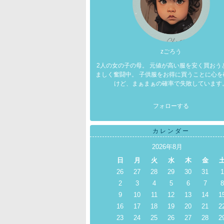
zごろう
2人の女の子の母。 元値が高い服を安く買おう
ましく奮闘中。 子供服をお得に買うことに心を
けど、まぁまぁの確率で失敗しています
フォローする
カレンダー
2026年8月
日
月
火
水
木
金
26
27
28
29
30
31
1
2
3
4
5
6
7
8
9
10
11
12
13
14
1
16
17
18
19
20
21
2
23
24
25
26
27
28
2