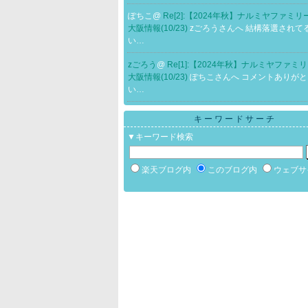
ぽちこ@
Re[2]:【2024年秋】ナルミヤファミ
大阪情報(10/23)
zごろうさんへ 結構落選されて
い…
zごろう
@
Re[1]:【2024年秋】ナルミヤファミ
大阪情報(10/23)
ぽちこさんへ コメントありが
い…
キーワードサーチ
▼キーワード検索
楽天ブログ内
このブログ内
ウェブサ