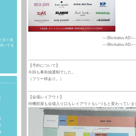
----Blo-katsu AD----
と日々浅
----Blo-katsu AD----
砕いてる
。
【予約について】
今回も事前抽選制でした。
（フリー枠あり。）
【会場レイアウト】
土
待機部屋も会場入り口もレイアウトもいつもと変わっていま
5
2
9