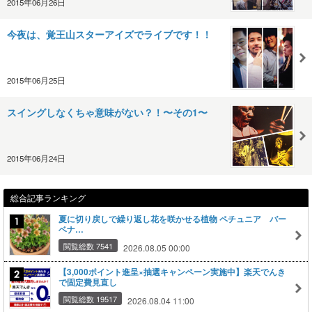
2015年06月26日
今夜は、覚王山スターアイズでライブです！！
2015年06月25日
スイングしなくちゃ意味がない？！〜その1〜
2015年06月24日
総合記事ランキング
夏に切り戻しで繰り返し花を咲かせる植物 ペチュニア バー
ベナ…
閲覧総数 7541
2026.08.05 00:00
【3,000ポイント進呈×抽選キャンペーン実施中】楽天でんき
で固定費見直し
閲覧総数 19517
2026.08.04 11:00