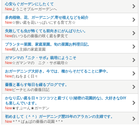
心安らぐガーデンにしたくて
New
ようこそブルーガーデンへ
多肉植物、花、ガーデニング,寄せ植えなどを紹介
New
☆狭い庭を花いっぱいにする育て方☆
失敗しても虫が怖くても前向きにがんばりたい。
New
白いつるの薔薇の咲く庭を夢見て
プランター菜園、家庭菜園。旬の菜園お料理日記。
New
暇人主婦の家庭菜園
ガマンマの『ニク・サボ』栽培にようこそ
New
☆ガマンマの ニク・サボ栽培☆
おガーデニング大好き。今では、種からそだてることに夢中。
New
たねをまく日々
薔薇と暮らす毎日を綴るブログです。
New
ピーチヒルの薔薇日記
かなり広い庭を日々コツコツと庭づくり(秘密の花園的な)。大好きなDIY
も楽しんでいます。
New
★すぷーん★ガーデン
初めまして（＾＾）ガーデニング歴25年のアラカンの主婦です。
New
＊*＊ばぁばの薔薇の花園＊*＊
手芸やクラフトなど作ることが大好きです。
New
そら豆プリント倶楽部