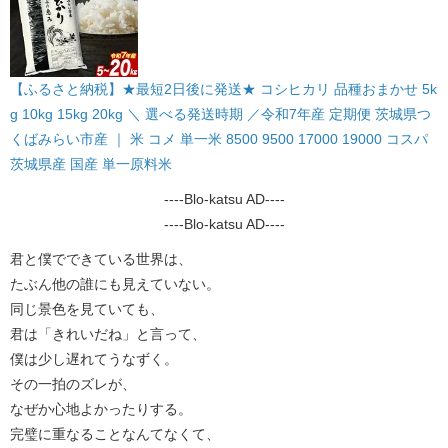
【ふるさと納税】★最短2日後に発送★ コシヒカリ 品種おまかせ 5k
g 10kg 15kg 20kg ＼ 選べる発送時期 ／令和7年産 定期便 茨城県つ
くばみらい市産 ｜ 米 コメ 単一米 8500 9500 17000 19000 コスパ
茨城県産 国産 単一原料米
----Blo-katsu AD----
----Blo-katsu AD----
君と僕でできている世界は、
たぶん他の誰にも見えていない。
同じ景色を見ていても、
君は「きれいだね」と言って、
僕は少し遅れてうなずく。
その一拍のズレが、
なぜか心地よかったりする。
完璧に重なることなんてなくて、