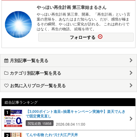
やっほい再生計画 第三章始まるさん
やっほい再生計画 第三章、開幕。 「再生計画」という言
葉の意味を、あなたはまだ知らない。 だが、感情が極ま
るその瞬間、やっほいに変化が訪れる。 これは終わりで
はなく、再生の物語。 続報を待て。
フォローする
月別記事一覧を見る
カテゴリ別記事一覧を見る
お気に入りブログ一覧を見る
総合記事ランキング
【3,000ポイント進呈×抽選キャンペーン実施中】楽天でんき
で固定費見直し
閲覧総数 15858
2026.08.04 11:00
てんや名物 たれづけ大江戸天丼