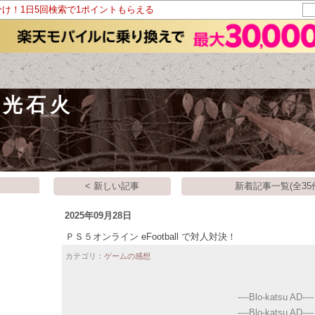
分け！1日5回検索で1ポイントもらえる
電光石火
< 新しい記事
新着記事一覧(全35
2025年09月28日
ＰＳ５オンライン eFootball で対人対決！
カテゴリ：
ゲームの感想
----Blo-katsu AD----
----Blo-katsu AD----