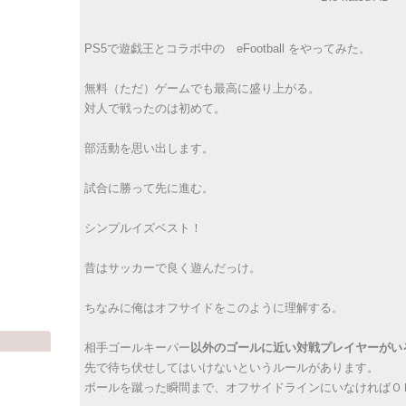
PS5で遊戯王とコラボ中の eFootball をやってみた。
無料（ただ）ゲームでも最高に盛り上がる。
対人で戦ったのは初めて。
部活動を思い出します。
試合に勝って先に進む。
シンプルイズベスト！
昔はサッカーで良く遊んだっけ。
ちなみに俺はオフサイドをこのように理解する。
相手ゴールキーパー
以外のゴールに近い対戦プレイヤーがい
先で待ち伏せしてはいけないというルールがあります。
ボールを蹴った瞬間まで、オフサイドラインにいなければＯ