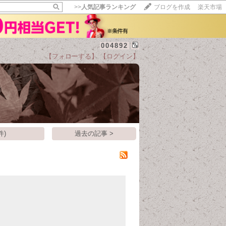
>>
人気記事ランキング
ブログを作成
楽天市場
004892
【フォローする】
【ログイン】
【毎日開催】
15記事にいいね！で1ポイント
10秒滞在
いいね!
--
/
--
件)
過去の記事 >