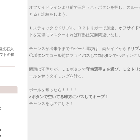
オフサイドラインより前で三角（△）ボタンを押し、スルー
とる）訓練をしよう。
Ｌスティックでドリブル、Ｒ２トリガーで加速、
オフサイド
ト
を完璧にマスターすれば序盤は完勝間違いなし。
チャンスが出来るまでのゲーム運びは、両サイドから
ドリブ
電光石火
フトの操
〇ボタン
でゴール前にフライ
パスして□ボタン
でへディング
問題は守備だが、Ｌ１ボタンで
守備選手▲を選び、Ｌ２トリ
ールを奪うタイミングを計る。
ボールを奪ったら！！！！
×ボタンで空いてる味方にパスしてキープ！
チャンスをものにしろ！
土
5
2