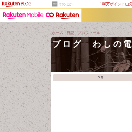
100万ポイント山
そのほか
ホーム
|
日記
|
プロフィール
ブログ わしの
PR