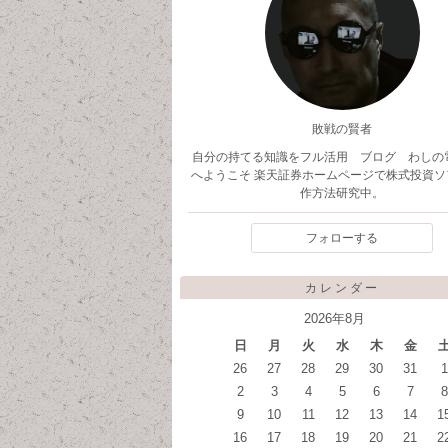
敗戦の賢者
自分の持てる知識をフル活用 ブログ わしの
へようこそ 楽天証券ホームページで株式投資ソ
作方法研究中。
フォローする
カレンダー
2026年8月
日
月
火
水
木
金
26
27
28
29
30
31
1
2
3
4
5
6
7
8
9
10
11
12
13
14
1
16
17
18
19
20
21
2