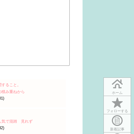
関すること。
の積み重ねから
ホーム
01)
フォローする
人気で混雑 見れず
32)
新着記事