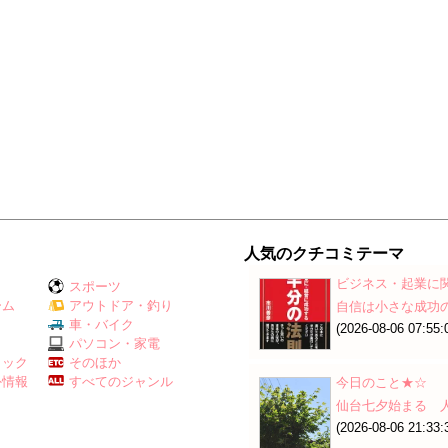
人気のクチコミテーマ
ビジネス・起業に
スポーツ
ーム
アウトドア・釣り
自信は小さな成功
Ｖ
車・バイク
(2026-08-06 07:55:
パソコン・家電
ミック
そのほか
外情報
すべてのジャンル
今日のこと★☆
仙台七夕始まる 
(2026-08-06 21:33: