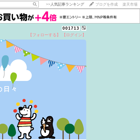
>>
人気記事ランキング
ブログを作成
楽天市場
001713
【フォローする】
【ログイン】
の日々