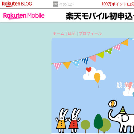
100万ポイント山
そのほか
ホーム
|
日記
|
プロフィール
競売