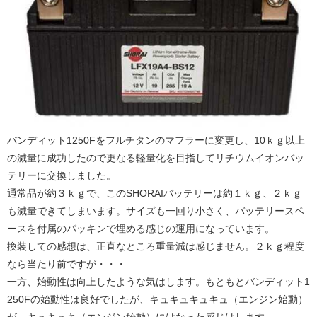
バンディット1250Fをフルチタンのマフラーに変更し、10ｋｇ以上
の減量に成功したので更なる軽量化を目指してリチウムイオンバッ
テリーに交換しました。
通常品が約３ｋｇで、このSHORAIバッテリーは約１ｋｇ、２ｋｇ
も減量できてしまいます。サイズも一回り小さく、バッテリースペ
ースを付属のパッキンで埋める感じの運用になっています。
換装しての感想は、正直なところ重量減は感じません。２ｋｇ程度
なら当たり前ですが・・・
一方、始動性は向上したような気はします。もともとバンディット1
250Fの始動性は良好でしたが、キュキュキュキュ（エンジン始動）
が、キュキュキ（エンジン始動）にはなった感じはします。