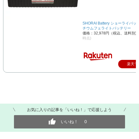
SHORAI Battery ショーライバ
チウムフェライトバッテリー
価格：32,978円（税込、送料別)
時点)
楽天で
お気に入りの記事を「いいね！」で応援しよう
いいね！
0