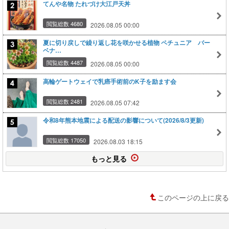
てんや名物 たれづけ大江戸天丼
閲覧総数 4680
2026.08.05 00:00
夏に切り戻しで繰り返し花を咲かせる植物 ペチュニア バー
ベナ…
閲覧総数 4487
2026.08.05 00:00
高輪ゲートウェイで乳癌手術前のK子を励ます会
閲覧総数 2481
2026.08.05 07:42
令和8年熊本地震による配送の影響について(2026/8/3更新)
閲覧総数 17050
2026.08.03 18:15
もっと見る
このページの上に戻る