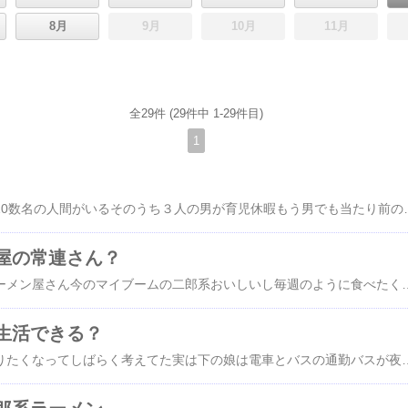
8月
9月
10月
11月
全29件 (29件中 1-29件目)
1
うちの所属、本来なら10数名の人間がいるそのうち３人の男が育児休暇もう男でも当たり前のように育休を取る時代もちろん権利だしそれに対してとやかくは言えない育休の世代なんでバリバリ仕事をするような年代その３人がいないのはかなりの痛手それをカバーする担当がまだ入って１年程度の２人そのうちの１人が
屋の常連さん？
うちの近所の二郎系ラーメン屋さん今のマイブームの二郎系おいしいし毎週のように食べたくなる食べたいラーメンが近所にあるんだからやっぱり行くことが多くなるそこはPayPayも使えるしいつぶりか１週間ぶり？２週間ぶり？に行ったいつものようにPayPayを使おうと思ったら先に｢PayPayですか？｣って聞いてくれたそこでPayPayを使うときは先に声をかけないといけない声をかける前に先にお兄さんからそう言われたあれ？なんでわか
生活できる？
また急激にバイクに乗りたくなってしばらく考えてた実は下の娘は電車とバスの通勤バスが夜にはうまい具合になくて家から勤めてる美容院までバス→電車→バスこれが最初からうっとうしいことはわかってたそれなら車やバイク通勤なら楽になるんじゃないかそんなことを考えて娘は自動二輪の免許も取ってるバイク通勤できるようにそれならバイク１台あっても全然いい娘の通勤でも使えるようにちょっと小型スクーターならちょうどいいんじゃないか娘と一緒に使うということでバイクを買いに行ったでもほんとの気持ちはかなりウキウキまたバイクに乗れるって事前に見積りをもらってて今まで何度も買ってる勤め先に近いバイク屋→Aバイクサイトで見て在庫があることを確認したバイク屋→BBは車で20分のところにあるAの見積り55万7千円カラーはブラックBの見積りは52万円カラーはグレー実物を見てないときのほしい