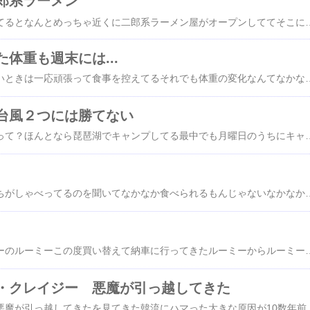
郎系ラーメン
いつものYouTubeを見てるとなんとめっちゃ近くに二郎系ラーメン屋がオープンしててそこにそのYouTuberが食べに行ってた先週？オープンしたのかなラーメン豚山🍜YouTubeを見てるとここの系列店がよく出てきてて一度は行ってみたいと思ってたそんな豚山が近くにあるなら行くしかないちょうど仕事が一段落してたので休みを取って平日に行ってきた平日オープン15分前でまだ店頭の電飾がついてないえっ？今日は休み？と思ったら並び５人いるよかった６番目に入店もちろんできたてでキレイ席も16席あるこのあたりはYouTubeで
体重も週末には...
平日は昼も夜も何もないときは一応頑張って食事を控えてるそれでも体重の変化なんてなかなかない月曜日から金曜日までなんとか我慢してよくてマイナス２キロそこからもう一段階落ちてほしいんだけどそんなときに週末になる週末になる
台風２つには勝てない
週末２つの台風がくるって？ほんとなら琵琶湖でキャンプしてる最中でも月曜日のうちにキャンセルしといた行けるんちゃうかなと思ってたけど正しい判断だったと思う結局今回も台風には勝てずイベントで雨はほんとにつきものと
たまたまうちの若手たちがしゃべってるのを聞いてなかなか食べられるもんじゃないなかなか買えるもんじゃないたまたま売ってて食べられたそれはよかったねぇなんてしゃべってる聞くとミスタードーナツのもっちゅりんっていうドーナツタイミング良ければ買えるらしくてほぼ幻のようなもんって言ってた我が家の女子たちもそんなことは知ってるらしくてそんな珍しいもの食べてみたいなぁって話をしてたそんなとき夕食後に登場したもっちゅりんやんたまたま買い物に行ったショッピングモールでそれの売り出しを見つけたらしくミスドの開店１時間前から並んだんだってそして買ったんだって開店するころには10人以上は並んでたらしくそれでも並びだしたのは20分前くらいかららし
我が家のファーストカーのルーミーこの度買い替えて納車に行ってきたルーミーからルーミーへの乗り換え形も仕様も何も変わらずカラーがブラックからホワイトへ重みがあってカッコいいブラックから汚れの目立ちにくい爽やかなホワイトへいい感じただ１つ大きく変わったものが...今の車にはナビがついてない前回のときは当たり前に標準装備されてたもの今はスマホのナビが当たり前になってわざわざ車専用のナビがなくなってるモニターはあるのでテレビがみれるしBluetoothで音楽が聞けるように操作もできるそこにナビを見るとなると有線でスマホを繋ぐとナ
・クレイジー 悪魔が引っ越してきた
プリティ・クレイジー悪魔が引っ越してきたを見てきた韓流にハマった大きな原因が10数年前の少女時代その中でもダントツにハマったのがユナいまだに大好きでユナのドラマをちょうど今Netflixで見てたところそんなユナ主演の映画があるってことで公開