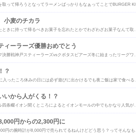
出かけてるときに夕食を取って帰ろうとなってラーメン
 小麦のチカラ
イオンに買い物に行ったときに持って帰るべきお菓子を忘れたとかでわざわざお菓子なんて取りに行かんでもええんちゃうの？って思ってたけど何やら忍たま乱太郎のお菓子でそのパッケージのはなかなかないらしく下の娘の忍たま乱太郎への愛はよくわからんまあ仕方ないし運転手としてイオンへイオンの途中にはキラメキがあるそういえばキラメキ行きたかったしそれなら時間を合わせて出発目的はこれ小麦のチカラ300g職場の若手とこの話をし
ティーラーズ優勝おめでとう
リーグワンのプレーオフ決勝戦神戸スティーラーズvsクボタスピアーズ冬に始まったリーグワンの最終戦が梅雨の時期長いシーズン１位通過の神戸スティーラーズリーグワン初優勝を目指した決勝戦久しぶりに90分ずーーっとドキドキハラハラ胸のドキドキが止まらない90分さすが最高峰の決勝戦クボタとはシーズンでは１勝１敗手に汗握る試合になるのはわかってたけどめちゃめちゃいい試合だった今年の神戸は攻撃力がハンパないくらいすごかったので見ていて面白い試合ばっかり個々の能力がすごいんだと思う決勝戦は１トライずつだったけどやっぱり負けられない試合では手堅くなるし仕方ないそれが余計にハラハラさせたか見ていてしんどくなるのも久しぶり最高に気持ちいいうれ
！？
上の娘もう20代の後半に入ったころ休みの日には必ず遊びに出かけるでも夜ご飯は家で食べるのがほとんど出かけるのは昼間が多いごく稀に夜10時や11時になることもあるけどおそらくなんだけど遊ぶのは女のお友達男の匂いなんて一切なしただそれは父親がわかってないだけでいろいろ遊んでるんだろうってよく周りから言われるいやいやほんとにそんなことはないと思うなそんなときこないだ家族４人で珍しく夕食に出かけたとき娘は遊びの帰りに直接駅まで迎え
いいから人がくる！？
先日行ったイオンモール四条畷イオン聞くところによるとイオンモールの中でもかなり人気があるモールって聞いたことがあるそこのフードコートフードコートなんてあまり期待することないけどここの四条畷イオンはひと味違うフードコート内に人気店がめちゃくちゃある普通のフードコート内のラーメン屋なんて聞いたことがないようなラーメン屋が多いけどここは違う魁力屋に神座あとはケンタッキーにミスタド
,000円からの2,300円に
同僚が聞いてきた200,000円の腕時計が8,000円で売られてるねんけどどう思う？ってそんなもんウソに決まってるやん 騙されるだけやで 実際数年前に自分でも経験がある 70,000円のテントがあってそれが7,000円で売ってた その宣伝はインスタグラムを見てるときにそれが出てきた インスタの途中で出てく