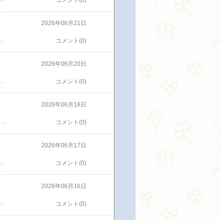
コメント(0)
2026年06月21日
二郎系初心者でも入りやすいって口コミであったとおりラーメン小1,050円野菜マシマシアブラマシ麺は極太でワシワシ麺ちょっと醤油辛いところはあったけど大満足店から出たら雨の中傘を指しながら待ってる人も数人雨の中並ばなくて入れてラッキーそしておいしい二郎系が食べれて満足出かけたときのラーメンは最高やね
コメント(0)
2026年06月20日
るバリウムよりかはいい事情はいろいろありながら胃の検査は受けているそれなのに胃の検査はバリウム飲むのが絶対イヤなんで受けないっていう人がめちゃめちゃいる胃の病気は胃ガンとかよく聞くので絶対受けるべきだと思うんだけどもういい年齢になってる人でも受けないって気軽に話せる人には受けた方が絶対いいでって声をかけるけどそれもあんまりひつこく言うのもなんだしそれでも病気さえしなければ受けるとか受けないとか関係ないけどねやっぱり病気は早期発見であるのとないのとは違うし受けた方がいいのになぁまあ人のことはどうでもいいけど…
コメント(0)
2026年06月18日
たってるのにそれはもっと上の当選で関係あるだけボーナス数字を入れると４つも当たってるのに1,000円とはさみしい普段なんかたった１つも当たることないのにそれが４つも当たってるのに1,000円かなしいよなー4等は約6,800円申込数字が本数字4個と一致3等で約30万円申込数字が本数字5個と一致2等までになると約1,000万円申込数字が本数字5個と一致、さらにボーナス数字1個と一致3等が当たるとうれしいな2等だと震えるかもしれない考えただけでもちょっと怖いでも当たってほしいけど相当すごい確率をクリアしないともらえない金額これを見たらもらえる気にならないな仕事辞められる日がくるんだろうか
コメント(0)
2026年06月17日
たマンゴーのおいしさとプリンの玉子？系の味が混ざってこれはおいしいこれ１個いくらするんだろう？300円？400円？イヤもしかして500円くらいはするんだろうか？何も考えずに食べたけど後から考えてたらめちゃめちゃ高級なのかもしれないおいしかったし今度はメロン味も食べてみたい暑いときのデザートとしたらめっちゃよかったおいしいプリンありがとうございます
コメント(0)
2026年06月16日
かしオランダ選手のデカいこと…体付きのハンディキャップはめちゃめちゃあるそれでヘディングで同点にできたのがめちゃめちゃカッコよかったあれだけ体付きのハンディキャップがありながらこの先の強豪との戦い予選リーグを突破してベスト32に入ってそこで１つ勝ったらベスト16さらに勝てば過去の歴史を塗り替えられる難しい戦いだろうけど目標目指してがんばれ日本代表！！
コメント(0)