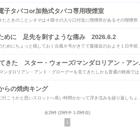
電子タバコor加熱式タバコ専用喫煙室
イオンシネマに行ってきたときのことシネマは４階その入り口付近に喫煙所があるその喫煙所は電子タバコor加熱式タバコ専用喫煙室ちなみに紙タバコを吸うなら１階まで行かないといけない紙タバコは禁止こんなの初めて見た初めての経験加熱式タバコ愛用者にはもってこいの場所煙たくならないし空気もまあ
めに 足先を刺すような痛み 2026.6.2
久しぶりに自分の記録のためにちょっと残しておく台風６号がきてて最接近のおよそ１日半前から１年のうちたまにある右足先を刺すような痛み強烈な電気を１点集中で流されるような痛み前夜はその痛みで眠れなかった痛い痛いとのたうち回りながら今回は仕事中も痛くて痛くてめっちゃ仕事に影響が出てた何人もの人に痛そうやなーって言われたツラい１日だったその発生からおよそ24時間まだ痛みは残ってるでもかなりマシにはなってきたちなみにタイミングは台風最接近のころたまにこの痛みはあるんだけど痛くなる理由がよくわからないこんなときによく言われるんだ
4DX 映画に行っ
娘がスター・ウォーズ/マンダロリアン・アンド・グローグーを見てきたしかも普通の映画ではなく4DXで見てきたって帰ってきてからもめちゃめちゃ興奮してるめちゃめちゃ面白かったってまた乗りたいってまた観たいではなくまた乗りたい！？って4DXがよかったらしくアトラクショ
からの焼肉キング
週末ちょっとだけ打ちに行こうかと思いスロットへ長い時間かかって浮き沈みを繰り返しちょっとだけ浮いたので帰ろうとしてたふとみるといいところでやめてる台がこれまだちょっとチャンスあるんちゃう？かかったけどビックゲームにはならずレギュラーラウンドそんなもんかやめといたらよかったかするとまたチャンスビックに繋がったそして大当たりこれは粘って大成功元返しどこ
全29件 (29件中 1-29件目)
1