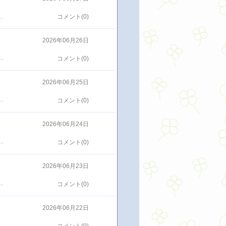
予習済み小ラーメン1,000円を注文ニンニクなし野菜マシマシアブラマシ辛め普通アレアレってのはアプリで知らされていて前の５番目までの人は注文してない６番目で初めてアレを注文するときはちょっと緊張したけどアレっていうだけでちょっと通っぽいやん今日のアレは青カッパ(青いキューちゃん？)丼の隅っこに盛られてる初の豚山はかなりおいしかった野菜にちょっとだけのキャベツもイケる👍スープはあっさりしててこれもイケる👍1,000円でお腹いっぱい店も広くてキレイし二郎系初心者でも入りやすいかも近所だし絶対また行くな
コメント(0)
2026年06月26日
と出かけたりして何かと食べてしまうそして週明けにはしっかり２キロ戻ってるそれの繰り返しどうしても一定の数値以上には落ちないそして週末に戻るこの繰り返しから脱却する方法あるかな今の普通の生活を続けてる限り無理だろうな
コメント(0)
2026年06月25日
はいえほんまに悔しいでも台風２つには勝てないのでしょうがないけど…残念メンバーが久しぶりの先輩たちがいてたのでめちゃめちゃ楽しみにしてたのにそのメンバーがまた秋に揃うことができるかな秋を楽しみにしておこう
コメント(0)
2026年06月24日
くさすがに平日のショッピングモールのミスドでも１時間前から並んでる人はうちだけだったんだってそして念願のもっちゅりんを食べたもっちもちきな粉を食べたんだけどおいしいもちもち感がものすごいよく並んで買ってきてくれたよしかし...これを買うために１時間前はないなそこまでの労力をかけてまで食べるくらいおいしいのかというとそこは微妙ドーナツ好きの女子にしたら値打ちあるかもしれないけどドーナツを含め甘いもんが好きといってもそこまでではないしオッサンとしてはそんな感想もちろんおいしいのは間違いないあとは好き度合いと価値観次第かな食べてない人はぜひ食べましょうおいしいよけど１時間並ぶのは自分で判断して買いましょうって感じ
コメント(0)
2026年06月23日
ビとなるだけどその肝心な有線はついてないわざわざその線を買わないといけない充電するための線はあるけど安もんなんでデータ通信ができない線Amazonで買ったいちいちナビを見るためには線をつながないといけない出かけるときは間違いなくスマホは持って行くので忘れることはないけどいちいちつながないといけないちょっとそれはめんどくさい慣れたら当たり前になるんだろうけど慣れるまではめんどくさいかなそのうち慣れるだろうけど慣れてもっともっとうまく使えるようになると思うしもっと便利な使い方があると思うこれからの楽しみになるかな
コメント(0)
2026年06月22日
直後に見に行ったコメディの映画ということであんまり自分の好みとは違うしそんなに期待してなかったただユナ主演ってことだけで見に行ったすると前半はコメディ一色で周りからもクスクス笑い声が聞こえるような展開でも途中からちょっと雰囲気が代わりだしてしっかりストーリーも面白かった最後はちょっとした感動もあって十分楽しめた期待薄から見に行ったけど逆の裏切りでよかったユナの清楚でキレイな役どころもあったしおもしろかったいい映画だった