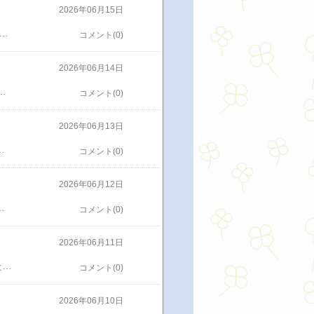
2026年06月15日
に行ってるって腰の調子や足の調子もあるしもうバイクは支えられないだろうから卒業したつもりでもそれは750ccとかのデカいバイクのときであってもう少し小さなバイクなら乗れるんじゃないかな250ccよりもう少し小さなバイクなら...ちょうど下の娘が電車とバス通勤で便利悪いといつも言ってて車かバイクがあれば...なんてことを話してたので一緒に買えばどうだろうか娘か私かどちらか空いてるときは通勤に使ってバイクと車でどちらかがどっちかで行けば…娘に軽く言ってみると食い気味でいい感じになって娘の通勤で使えて土日はそれを使って若手くんたちのツーリングに参加してこれはまた夢が広がってきたあのバイクの気持ちよさをもう一度感じられるなんてうれしすぎるちょっと真剣に検討してみようかな
コメント(0)
2026年06月14日
満員めちゃめちゃ人がいてたのであきらめたそしてその近くうちの町ナンバーワン評価のラーメン屋へ何度も行ってるけど新しいメニューがあって鴨油そばおいしそうだし注文上品な見た目しっかり混ぜてくださいってことで混ぜて油がある？のでするするとすすれる美味しいさすがナンバーワン父親も絶賛相当おいしかったのかレジのお兄さんに美味しかったですよって声をかけてた新しい店には行けなかったけどまあよかったかな新しい店はもう少ししてからかなまた挑戦してみよう
コメント(0)
2026年06月13日
んながそのカバーでしんどくなってるさらにその上に病休って正直しんどいみんなにはなんとか育休から順番に復帰してくるからそれまではなんとか頑張ってくれって言ってたけど病休は痛い想定外だしなしかし病休になるほど荷がかかる仕事をさせてたつもりはないんだけど本人は違うように感じてたかもしれないけど今年から大学を卒業してそのまま入ってきた新人もいてるその新人もしんどいだろうけどなんとか勤めてる新人でもできてる仕事それにしんどくなられても...２ヶ月の病休その間しっかり休んでくれてスッキリして復帰してほしいもんだそれを期待してるよ
コメント(0)
2026年06月12日
い海辺、琵琶湖畔、そんなところになってしまう昨年秋も同じように結局山の中はあきらめて琵琶湖畔のキャンプにして今回も同じところが間違いないかと思い同じところを予約したまあまあいいところで目の前が琵琶湖になってる砂浜のキャンプ場予約はできたしあとはその日が天気になることだけが心配雨でさえなければ問題ないんだけどね
コメント(0)
2026年06月11日
定価20万円の腕時計が8,000円で売ってる？そんなアホなことがあるわけないそんな広告信じたらあかん調べてみるとアリエクで2,300円で売ってる結局何が正しいのかわからないけど20万はあり得ないことだけは確か同僚と見た目悪くないしノリで買ってみるかとなって色ちがいを注文アリエクなんでまあそんなに心配せず待ってた思ってたよりめっちゃ早く届いて早速開けることに一応なかなかいい感じの箱Binbond？蓋を開けると見た目はまあいいんじゃない取り出して腕につけてみるベルトがブカブカで２コマ外して調整まあいいんだけど時計としてはおもちゃのように軽いおもちゃではないだろうけど値段からしてもそんなもん人と会うときなんかは恥ずかしいのでつけたくないかな普段の仕事使いならいいかなあとは何年もつだろう１年？２年？2,300円分くらい活躍してくれたらそれでいいかな
コメント(0)
2026年06月10日