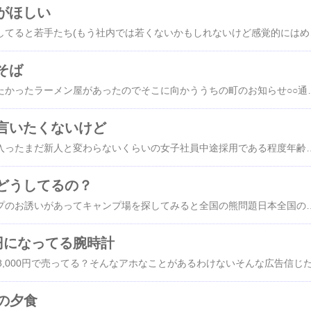
がほしい
職場でなんとなく話をしてると若手たち(もう社内では若くないかもしれないけど感覚的にはめっちゃ若手)がバイクツーリング
そば
両親との昼ごはん行きたかったラーメン屋があったのでそこに向かううちの町のお知らせ○○通信で宣伝してて前々からラーメンがある場所に新たなラーメン屋ができてそこの宣伝を見ててそこのラーメン屋は後輩がおいしいって言ってて昼前に行くと駐車場すら入れないくらい
言いたくないけど
うちの去年の途中から入ったまだ新人と変わらないくらいの女子社員中途採用である程度年齢もいってるやっぱり学校卒業したばかりの新人とは違う見方をしてしまうたまに体調を崩すこともあったけどそこはうまい具合に休暇を使ってくれててやってくれてると思ってた女性でもあるし新人でもあるしいろんな面で声をかけたりして注視してたつもり職場でのやり取りにしても少しおどおどするところもあったけどなんとか仕事はできてたと思ってたそれが病院に行ってきて診断書が出てきて２ヶ月休むって今のうちの体制として３人の男が育休を取ってるそれだけでも相当な打撃を受けててみ
どうしてるの？
大学の先輩からキャンプのお誘いがあってキャンプ場を探してみると全国の熊問題日本全国の山に熊がいそうキャンプ場なんて山の中山の中だから楽しいのであってその山にいないとは思うんだけどこれだけ目撃情報があったらもしかして熊がいてキャンプ中に襲われるなんてことも考えてしまうそうなるとキャンプ場探しも限られてくる熊のいそうにな
00円になってる腕時計
Gの夕食