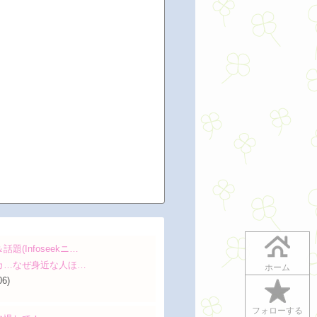
(Infoseekニ…
カ…なぜ身近な人ほ…
ホーム
06)
フォローする