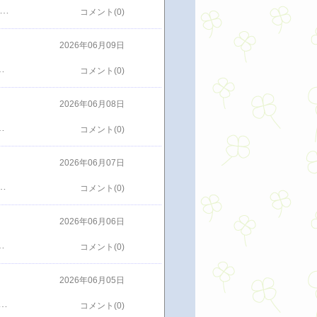
ばっかりもなぁってことでBURGER KINGに行ってきたここにお店があるのは知ってたけど初めて行った広い店内夕方６時ころはガラガラさすがに夜にハンバーガーってのはなかなか思いつかないのかな注文はワッパーワッパーって何？デカいハンバーガーのようでジュースはプラス100円するとMサイズ２杯分になるっていうもんでノーマルワッパー確かにデカいけど腹を満たすまではいかずその場でスマホから追加注文スマホで注文するとその場でカード決済になって便利チキンバーガーみたいなのを追加一応お腹は満たされたけどまだまだ食べれそうだった値段の問題もあるし夜にハンバーガー？ってのもあるし次は昼間かなまた行きたいところだったな
コメント(0)
2026年06月09日
てて食べたかったなかなかの見た目めちゃめちゃいい感じホントはニンニクも入れたいところだけど帰ってからの娘たちの攻撃があるのでやめといて途中にはレモンパウダーとラー油もちょろっとかけてレモンパウダーは文字通りレモンレモン好きにはめちゃめちゃいいラー油もちょっとピリ辛でいい大満足のキラメキ小麦のチカラいいごはんになったよそしてイオンではデザートのクレープ食べてたまに忘れ物してくれるのもありなのかもね
コメント(0)
2026年06月08日
しいこれでリーグワンのシーズンが終わるのはさみしいけどねまた次年度が楽しみただやっぱり選手がほとんど外人そこだけがちょっと・・・最高峰の戦いになるので外国人頼みになるのもわかるけどもう少し純日本人がいてほしいところリーグワンが長く人気で続くならもう少し日本人がいてもいいのにそれか徹底的にバリバリの外国人が今みたいにおることかなそこらへんはラグビーを見てて複雑なところだけどねとにかくラグビーで神戸が強いと面白いからまた来年も優勝争いはしてほしいなあとは大学での同志社大学の復活それを心から願うまた秋から大学ラグビーのシーズンになるしなんとか上位に食い込んでほしいな今日はコベルコ神戸スティーラーズ優勝おめでとう
コメント(0)
2026年06月07日
にいってからの合流テーブルで向かい合ってしゃべってるとなんと娘の左手薬指に指輪があるえっ👀⁉️めちゃめちゃびっくりしたそのときはそれに触れてしゃべることもなく帰ってきてた翌日に嫁さんにそれを聞いた「昨日薬指に指輪してたよな？」「サイズが合わないらしく薬指にしかでけへんねんてって言うてたで」｢彼氏ではないの？｣｢そうみたいやで｣なんじゃそらびっくりしたけどいよいよそんなときがきたのかって思ったのにおそらく嫁さんの言ってることはほんまっぽいお父さんには内緒やでってことではないと思うしかし早く彼氏でも作ったらいいのにって普段からおもってるけどほんまにそれっぽいことがあったらびっくりと当時にドキドキしてビビってしまったそんな日が早くくることを願うけどほんまになればビビってしまうのかなある意味いい予行練習ができたよいつの日かそんな日がくるのかなぁ
コメント(0)
2026年06月06日
ーナツお肉の店やとんかつの店おそらく名のある店だと思うフードコートでめっちゃいいご飯が食べられるそれだけ人気をしてるイオンなんだろうだから有名店がフードコートに入ってる有名店がフードコートにあるからイオンに行く相乗効果めっちゃあるんじゃないかなもちろん食べたのは魁力屋ハマってしまったスタミナまぜそばたくあんやネギも普通の店のように入れ放題素晴らしいフードコートだったな
コメント(0)
2026年06月05日
る宣伝だし安全かもってことで7,000円を振り込んだ その後一切連絡なし テントが届くこともなく何の連絡もない 騙されてしまった それと同じやん 20万円の時計が8,000円？ なんぼなんでもそんなことあり得ない ちなみにその腕時計のメーカーは？ それを調べると中国の格安腕時計メーカーらしい そしてその時計を調べるとアリエクに同じものがあった アリエクでは定価5,000円で割引して2,300円で売ってる アリエクは何度も買い物してるしお金を騙し取られるようなことはない 何度も買い物してる 信頼できると思う結局同僚が見てた宣伝の定価200,000円ってのが全くのウソではないかそれを8,000円で売ろうとしてた アリエクでは2,300円 格安腕時計メーカーというのをちゃんと理解したうえでどうする？って同僚に聞くと 2,300円なら買うって それならアリエクの購入実績が何度もアプリを入れてる私が代わりに買ってあげようってことに その腕時計は色ちがいが何個もある それなら俺も買うわ 最終的には同僚と色ちがいの腕時計をもう一つポチっとしといた 2,300円かぁ どんなもんが届くかある意味楽しみ 写真では立派な腕時計だったけど実物はどんなもんかすぐに壊れて動かなくなるのか楽しみ
コメント(0)