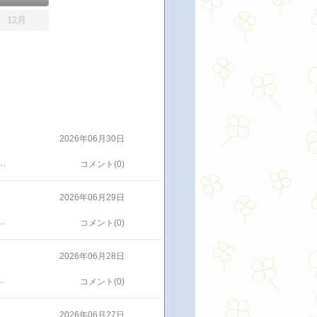
12月
2026年06月30日
心の病で病休を出してきた確かに忙しいがそこまでしんどい仕事とは思っていないそれなのに心の病って残る１人それが先週また心の病で病休を出してきたどうなってるねんこれで５人が職場にいないただでさえ人手不足のところ５人が休むってどれもしかたないのかもしれないけどこれは異常事態仕事が回っていかない俺等の若い頃は．．．なんて言いたくないけどこれはひどい心の病もわからんこともないけどこの程度でやられてしまってたらどの仕事もできないと思うよみんな事情があるのもわかるでもこんな異常事態は残ってる者がしんどいさてどうしようか
コメント(0)
2026年06月29日
ったんやろ？もしかして覚えてくれてる？覚えられてる？そしてラーメンをおいしく食べて帰ろうとしたら｢いつもありがとうございます。またどうぞ！｣って完全にわかってくれてるやんわかられてるやん嬉しいような恥ずかしいようななんか微妙な感覚ラーメン屋で顔を覚えられるようになるとはこれってちょっと恥ずかしい？でも実際によく行ってるんだからしゃーないか今度は逆にこっちから声をかけてみようか？二郎系ラーメンまたそのうち行こう
コメント(0)
2026年06月28日
色はブラックBで実物を見るとグレーがめちゃめちゃいい娘に相談するとブラックがよかったけど3万円安いならBでってことになったもう買うつもりになってそしてBに行くとなんと見積りを間違えてたと2025年式の見積りだったらしくでもこちらは一度確認している年式は2026年式ですよね？ってそうですっていう回答ももらってた向こうも渋い顔になってうちの間違いですって認めた上で正式に55万円にしますこれでも、本来安くできないところを安くしてるって結局A→55.7万円ブラックB→55万グレーB→ETCつけるならそれも少し安くするってA→まだ詳しく聞いてないけどざっくりでめっちゃ高いさてどうしようかいろんなメンテをしてもらうならAなんだけど総額Bが安いでもBは遠い安いといってもわずか娘ともう一度相談だなHONDA ADV160ブラックグレーさてどっち？
コメント(0)
2026年06月27日