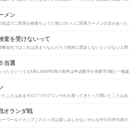
ーメン
京都に出かけたのでその近辺で二郎系を検索ちょうど感じのいい二郎系ラーメンの店があったラーメンまた此処で雨の土曜日13:00ころ外に並びはない入店して食券を買うとそのまま案内されたちなみにその直後に外に並びができて最大９人待ちまでになってた素晴らしいタイミングで入れたキレイな店内コール表もわかりやすくあって
検査を受けないって
年に一度の社内の健康診断会社ではこれは決まりなんだろう絶対に受診しないといけない人間ドックを別に行く人はそれは受けなくていいけど若いころ20代のころから毎年人間ドックに行ってるので社内の健康診断は長いこと受けてないそれの連絡が回ってきたんだけど健康診断は受診するけど胃の検査は受けないっていう人が多い胃は必須の検査にはなってないので若いころから人間ドックを受けてるのは理由があって社内の健康診断はバリウムを飲まないといけないこれがイヤなんで人間ドックで胃カメラを受けている胃カメラも怖いんだけどその場で終わるので後々引きず
６当選
久しぶりにロト６が当たったといっても5等1,000円5等の条件は申込数字が本数字3個と一致誕生日の日を選んでて昭和○年○月○日の○３つが一致それプラスボーナス数字も当
ン
なんぼオッサンでも聞いたことはあるモロゾフのプリンそれを買ってきたって聞いたことはあるけどそれがどれだけ有名でどれだけ値打ちのあるもんなのかは知らないとりあえずおいしいんだろうなとは容易に推測できるマンゴーとメロンがあるってやっぱりマンゴー好きなんでそれを選んだモロゾフのプリンは聞いたことあるけどそれにマンゴーやメロンの味があるなんてそこまでは知らなかっ
戦オランダ戦
いよいよ始まったサッカーワールドカップこの１ヶ月は楽しみしかないそんな中の日本代表の初戦結果は引き分け最終的にはよかったんじゃないかな前夜はいつもより早めに寝て朝５時にしっかり起きてテレビの前へハラハラしながらみてても眠気はあってハラハラとウトウトが相まりながら見てたおかげで日本代表の１点目は見逃してしまった同点に追い付いたところはしっかり見てて熱くなったし