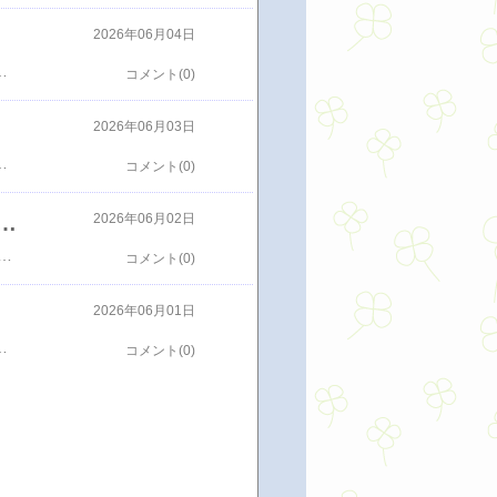
2026年06月04日
まあもう紙タバコを卒業して何年経つかなもしかして10年近くになるんじゃないかな加熱式タバコならオッケーっていうパチンコ屋もあるぐらいだからね加熱式タバコ愛用者ならもっともっと吸える場所があっていいのにってめっちゃ思うことあるしこれはいいもっともっとこんな場所が増えてほしいもんだ
コメント(0)
2026年06月03日
けど今回もよく言われた低気圧がきてるからその影響で痛くなってる？って確かに痛みが出たとき雨ってのが多いような気がするでも普通に雨でないときも痛いときがある低気圧？それが原因とは思えない雨の度に痛くはならないのでねそれと冷え？夜は涼しいときが最近あったからねそのおかげで冷えてしまったからかでも気候が冷えていくたびになるわけでもないし今回も原因は謎のまま対処はロキソニンを飲むだけ飲めばちょっとは楽になるけようや気がするけど痛みはある痛み発生から24時間ほどちょっとは薄れてきたけどまだ痛みは継続中今晩は眠れるかな
コメント(0)
てきた スター・ウォーズ/マンダロリアン・アンド・グローグー
2026年06月02日
ンのようだったってみんなで行きたい！いや普通の映画で見てきたしそれをわざわざもう一回とはいやそれとは違う面白さがあるってしつこく言うもんだからホントに行ってきた久しぶりの4DX 何の映画を見て以来かわからないけど久しぶりそして4DXの感想娘の言う通りめちゃめちゃ激しい座ってるとあまりの激しさにどんどんズレていくとにかくめちゃめちゃ動く実は腰のコルセットはまだしたまま腰の影響は大丈夫か？たまに腰に響くほど動くこれはあかん影響ありすぎるやん腰が痛くならないように腕に力をいれて耐える腕で支えるように腰をやや浮かしぎみに内容は２度目なんでなんとなく次の展開までわかるそれをわかりながら腰に影響がないように対応するとにかく揺れる途中力を入れるので暑くなるぐらいすごかったあれが最初なら逆に内容が頭に入りにくかったかも２度目でよかった4DXなめてたらえらいことになる楽しいけど覚悟がいる体験だったなまた4DXを見たいかというと娘のように若くないのでもう普通でいいアトラクション並みの映画よりも普通の映画鑑賞でいいよそんな感想になったな
コメント(0)
2026年06月01日
ろか持ってた５倍になって返ってきたよこれだけ浮くと気持ちも大きくなってちょうど下の娘が帰ってきたタイミングで焼肉キングへちょっといいコースをチェイス普段は絶対につけないソフトドリンク飲み放題まで焼肉キングはデザートが豊富娘はソフトクリームやいろんなデザートまで最後は黒蜜きな粉のアイスクリームで終了昼間から夜までなかなかいい感じの１日だったな
コメント(0)