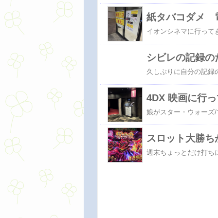
紙タバコダメ 
シビレの記録のた
スロット大勝ち