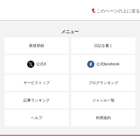
このページの上に戻る
メニュー
新規登録
日記を書く
公式X
公式facebook
サービストップ
ブログランキング
記事ランキング
ジャンル一覧
ヘルプ
利用規約