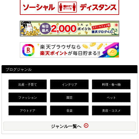
ブログジャンル
出産・子育て
インテリア
料理・食べ物
ファッション
園芸
ペット
アウトドア
音楽
美容・コスメ
ジャンル一覧へ