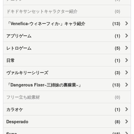
ドキドキサンセットキャラクター紹介
(0)
「Venefica-ウィネーフィカ-」キャラ紹介
(13)
アプリゲーム
(1)
レトロゲーム
(5)
日常
(1)
ヴァルキリーシリーズ
(3)
「Dangerous Fixer~三姉妹の裏稼業~」
(13)
フリー立ち絵素材
(0)
カラオケ
(1)
Desperado
(8)
Suno
(18)