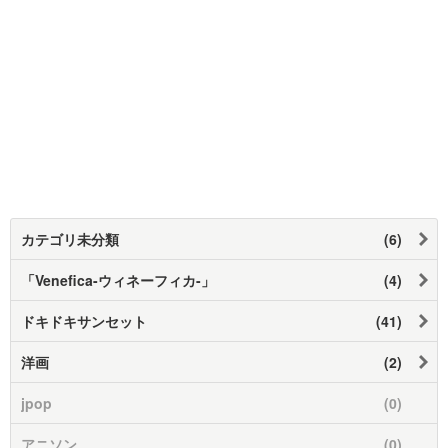
カテゴリ未分類
(6)
「Venefica-ウィネーフィカ-」
(4)
ドキドキサンセット
(41)
洋画
(2)
jpop
(0)
アニソン
(0)