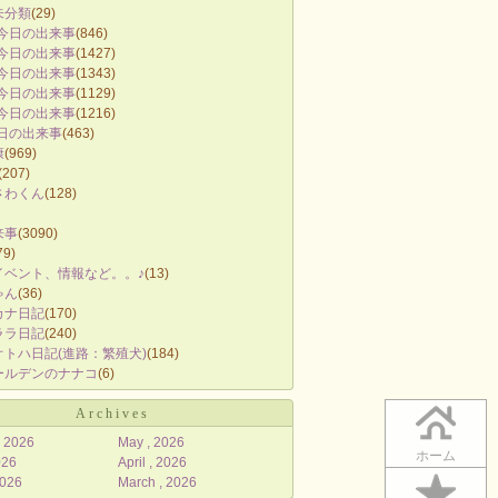
未分類
(29)
 今日の出来事
(846)
 今日の出来事
(1427)
 今日の出来事
(1343)
 今日の出来事
(1129)
 今日の出来事
(1216)
今日の出来事
(463)
康
(969)
(207)
さわくん
(128)
来事
(3090)
79)
イベント、情報など。。♪
(13)
ゃん
(36)
カナ日記
(170)
ララ日記
(240)
トハ日記(進路：繁殖犬)
(184)
ールデンのナナコ
(6)
Archives
, 2026
May , 2026
ホーム
026
April , 2026
2026
March , 2026