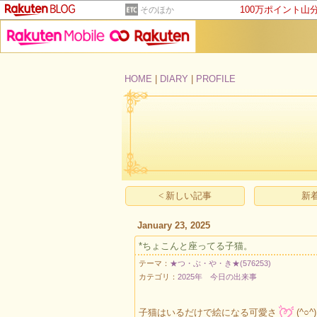
100万ポイント山
そのほか
HOME
|
DIARY
|
PROFILE
< 新しい記事
新着
January 23, 2025
*ちょこんと座ってる子猫。
テーマ：
★つ・ぶ・や・き★(576253)
カテゴリ：
2025年 今日の出来事
子猫はいるだけで絵になる可愛さ
(^○^