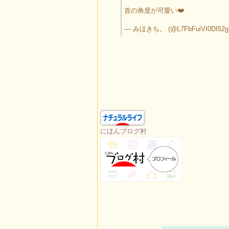
首の角度が可愛い❤️
— みほきち。 (@L7FbFuiVI0DI52g
にほんブログ村