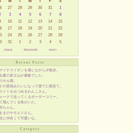
S
M
T
W
T
F
S
6
27
28
29
30
31
1
2
3
4
5
6
7
8
9
10
11
12
13
14
15
6
17
18
19
20
21
22
3
24
25
26
27
28
29
0
31
1
2
3
4
5
<back
thismonth
next>
Recent Posts
のマイナスイオンを感じながら夕散歩。
見る夏の富士山が素敵でした。
ドのサル期。
ッドの壁画みたいになって寝てた猫見て。
のライトをみつめるわんこさん。
ウォークで迫ってくるボーダーコリー。
けて飛んでくる鳥がいた。
の赤ちゃん。
がままのサモエドさん。
本当に仲良くて可愛いな。
Category