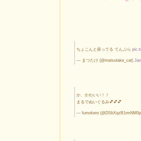
ちょこんと座ってる てんぷら
pic.
— まつたけ (@matsutake_cat)
Jan
か、かわいい！！
まるでぬいぐるみ💕💕💕
— fumokero (@DSbXqzB1rmNM0