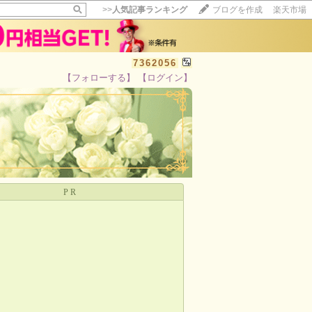
>>
人気記事ランキング
ブログを作成
楽天市場
7362056
【フォローする】
【ログイン】
【毎日開催】
15記事にいいね！で1ポイント
10秒滞在
いいね!
--
/
--
PR