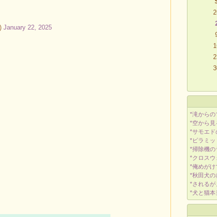
2
)
January 22, 2025
1
2
3
*滝から
*空から
*サモエ
*ピラミ
*掃除機
*クロス
*俺めが
*秋田犬
*される
*犬と猫