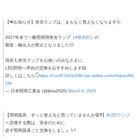
【📢お知らせ】蛍光ランプは、まもなく買えなくなります💦
2027年末で一般照明用蛍光ランプ（
#蛍光灯
）の
製造・輸出入が禁止となりました😶
現在も蛍光ランプをお使いのみなさまに、
LED照明へ早めの交換をおすすめします🙌
詳しくはこちら👇
https://t.co/IFYoA1dSlm
pic.twitter.com/n5qvsuMh
ON
— 日本照明工業会 (@jlma2020)
March 6, 2025
【照明器具、ずっと使えると思っていませんか😩❓】
#LEDランプ
へ交換する際は、安全のために
必ず照明器具ごと交換をしましょう‼️