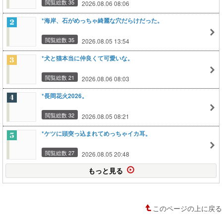
閲覧総数 35
2026.08.06 08:06
*海岸、石がめっちゃ綺麗な穴だらけだった。
閲覧総数 35
2026.08.05 13:54
*犬と猫本当に仲良くて可愛いな。
閲覧総数 21
2026.08.06 08:03
*長岡花火2026。
閲覧総数 32
2026.08.05 08:21
*ケツに頭突っ込まれてめっちゃイカ耳。
閲覧総数 27
2026.08.05 20:48
もっと見る
このページの上に戻る