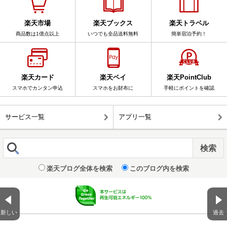
楽天市場
楽天ブックス
楽天トラベル
商品数は1億点以上
いつでも全品送料無料
簡単宿泊予約！
楽天カード
楽天ペイ
楽天PointClub
スマホでカンタン申込
スマホをお財布に
手軽にポイントを確認
サービス一覧
アプリ一覧
楽天ブログ全体を検索
このブログ内を検索
新しい
過去