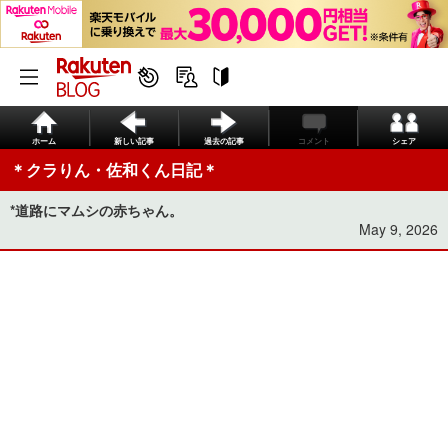
ホーム
新しい記事
過去の記事
コメント
シェア
＊クラりん・佐和くん日記＊
*道路にマムシの赤ちゃん。
May 9, 2026