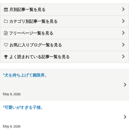
月別記事一覧を見る
カテゴリ別記事一覧を見る
フリーページ一覧を見る
お気に入りブログ一覧を見る
よく読まれている記事一覧を見る
*犬を持ち上げて腕限界。
May 8, 2026
*可愛いがすぎる子猫。
May 8, 2026