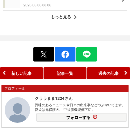
2026.08.06 08:06
もっと見る
新しい記事
記事一覧
過去の記事
プロフィール
クララまま1224さん
興味のあるニュースや日々の出来事などつぶやいてます。
愛犬は元保護犬。 甲状腺機能低下症。
フォローする