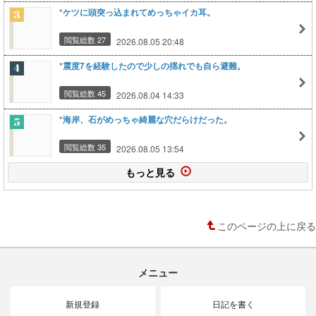
*ケツに頭突っ込まれてめっちゃイカ耳。
閲覧総数 27
2026.08.05 20:48
*震度7を経験したので少しの揺れでも自ら避難。
閲覧総数 45
2026.08.04 14:33
*海岸、石がめっちゃ綺麗な穴だらけだった。
閲覧総数 35
2026.08.05 13:54
もっと見る
このページの上に戻る
メニュー
新規登録
日記を書く