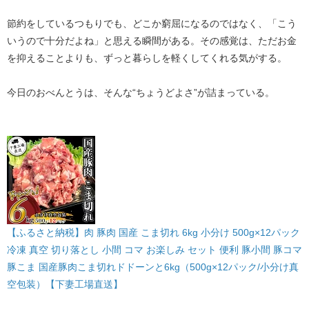
節約をしているつもりでも、どこか窮屈になるのではなく、「こう
いうので十分だよね」と思える瞬間がある。その感覚は、ただお金
を抑えることよりも、ずっと暮らしを軽くしてくれる気がする。
今日のおべんとうは、そんな“ちょうどよさ”が詰まっている。
【ふるさと納税】肉 豚肉 国産 こま切れ 6kg 小分け 500g×12パック
冷凍 真空 切り落とし 小間 コマ お楽しみ セット 便利 豚小間 豚コマ
豚こま 国産豚肉こま切れドドーンと6kg（500g×12パック/小分け真
空包装）【下妻工場直送】