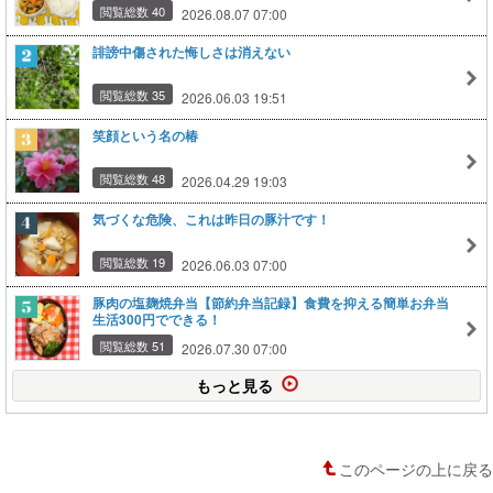
閲覧総数 40
2026.08.07 07:00
誹謗中傷された悔しさは消えない
閲覧総数 35
2026.06.03 19:51
笑顔という名の椿
閲覧総数 48
2026.04.29 19:03
気づくな危険、これは昨日の豚汁です！
閲覧総数 19
2026.06.03 07:00
豚肉の塩麹焼弁当【節約弁当記録】食費を抑える簡単お弁当
生活300円でできる！
閲覧総数 51
2026.07.30 07:00
もっと見る
このページの上に戻る