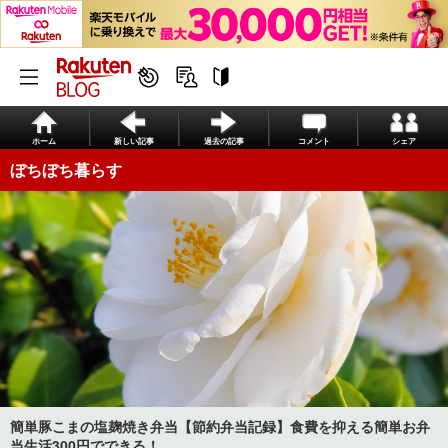
ホーム
新しい記事
過去の記事
コメント
シェア
ぼちぼち暮らす
簡単豚こまの塩麹焼き弁当【節約弁当記録】食費を抑える簡単お弁
当生活300円でできる！