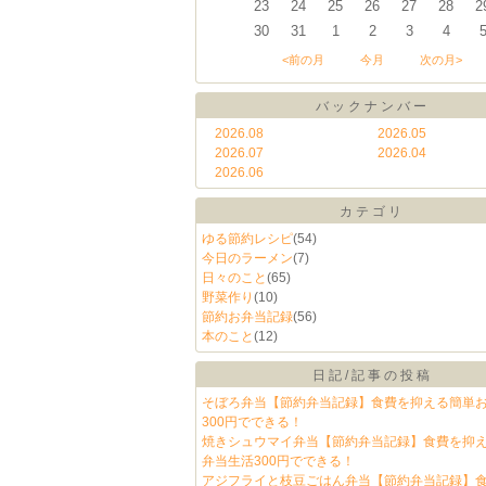
23
24
25
26
27
28
2
30
31
1
2
3
4
<前の月
今月
次の月>
バックナンバー
2026.08
2026.05
2026.07
2026.04
2026.06
カテゴリ
ゆる節約レシピ
(54)
今日のラーメン
(7)
日々のこと
(65)
野菜作り
(10)
節約お弁当記録
(56)
本のこと
(12)
日記/記事の投稿
そぼろ弁当【節約弁当記録】食費を抑える簡単
300円でできる！
焼きシュウマイ弁当【節約弁当記録】食費を抑
弁当生活300円でできる！
アジフライと枝豆ごはん弁当【節約弁当記録】