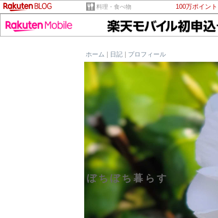
100万ポイン
料理・食べ物
ホーム
|
日記
|
プロフィール
ぼちぼち暮らす