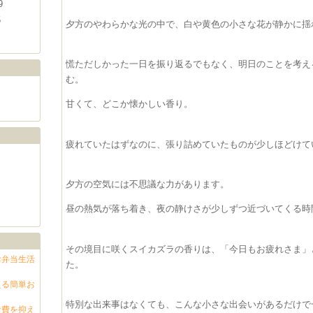
9
5
夕方のやわらかな光の中で、白や黄色の小さな花が静かに揺
慌ただしかった一日を振り返るでもなく、明日のことを考え
む。
甘くて、どこか懐かしい香り。
疲れていたはずなのに、張り詰めていたものが少しほどけて
夕方の空気には不思議な力があります。
昼の熱気が落ち着き、夜の静けさが少しずつ近づいてくる時
その境目に咲くスイカズラの香りは、「今日もお疲れさま」
お弁当生活
た。
える簡単お
特別な出来事はなくても、こんな小さな出会いがあるだけで
食費を抑え