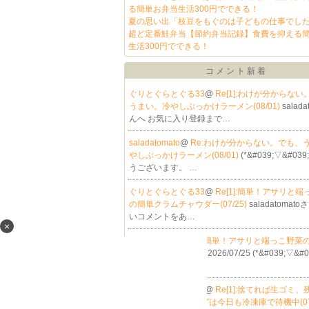
る簡単お弁当生活300円でできる！
夏の思い出「枝豆をもぐのは子どもの仕事でし
超ど定番鮭弁当【節約弁当記録】食費を抑える
生活300円でできる！
コメント新着
ぐりとぐらとぐる33
@
Re[1]:わけが分からな
うまい。冷やしぶっかけラーメン(08/01)
salad
んへ お気に入り登録まで…
saladatomato
@
Re:わけが分からない。でも、
やしぶっかけラーメン(08/01)
(*&#039;▽&#03
うございます。 …
ぐりとぐらとぐる33
@
Re[1]:簡単！アサリと
の簡単クラムチャウダー(07/25)
saladatomat
いコメントをあ…
×
saladatomato
@
Re:簡単！アサリと端っこ野菜
ムチャウダー(07/25)
2026/07/25 (*&#039;▽&#
よう…
ぐりとぐらとぐる33
@
Re[1]:捨てれば生ゴミ
力！“端っこ野菜部隊”は今日も冷凍庫で待機中(07/