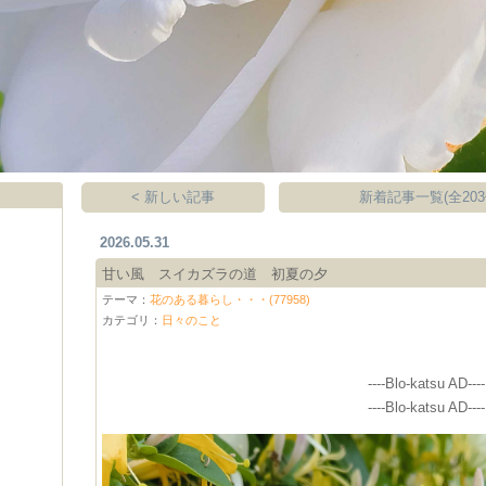
< 新しい記事
新着記事一覧(全203
2026.05.31
甘い風 スイカズラの道 初夏の夕
テーマ：
花のある暮らし・・・(77958)
カテゴリ：
日々のこと
----Blo-katsu AD----
----Blo-katsu AD----