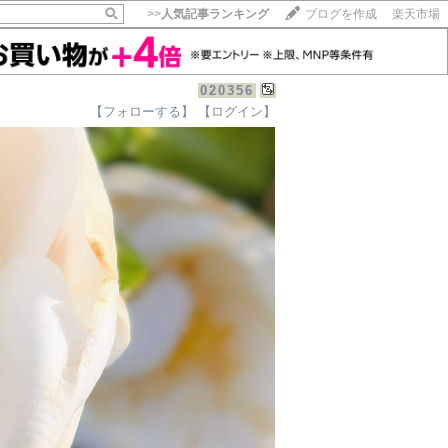
>>
人気記事ランキング
ブログを作成
楽天市場
020356
【フォローする】
【ログイン】
【毎日開催】
15記事にいいね！で1ポイント
10秒滞在
いいね!
--
/
--