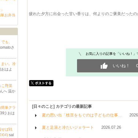
た」
疲れた夕方に出会った甘い香りは、何よりのご褒美だった
簡単お弁当
い。でも、
atomatoさ
お気に入りの記事を「いいね！」
うまい。冷
いいね！
9;)おはよ
端っこ野菜
oさんへ 温か
[日々のこと] カテゴリの最新記事
の簡単クラ
039;) おは
夏の思い出「枝豆をもぐのは子どもの仕事…
2026
夏と足湯と冷たいジェラート
2026.07.26
、残せば戦
04)
sal