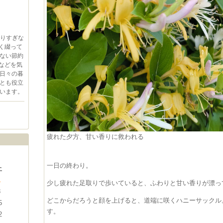
ばりすぎな
く綴って
ない節約
などを気
日々の暮
とも役立
います。
疲れた夕方、甘い香りに救われる
一日の終わり。
土
1
少し疲れた足取りで歩いていると、ふわりと甘い香りが漂っ
8
どこからだろうと顔を上げると、道端に咲くハニーサックル
5
す。
2