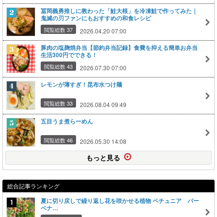
冨岡義勇推しに教わった「鮭大根」を冷凍鮭で作ってみた｜
鬼滅の刃ファンにもおすすめの和食レシピ
閲覧総数 37
2026.04.20 07:00
豚肉の塩麹焼弁当【節約弁当記録】食費を抑える簡単お弁当
生活300円でできる！
閲覧総数 43
2026.07.30 07:00
レモンが薄すぎ！昆布水つけ麺
閲覧総数 33
2026.08.04 09:49
五目うま煮らーめん
閲覧総数 46
2026.05.30 14:08
もっと見る
総合記事ランキング
夏に切り戻しで繰り返し花を咲かせる植物 ペチュニア バー
ベナ…