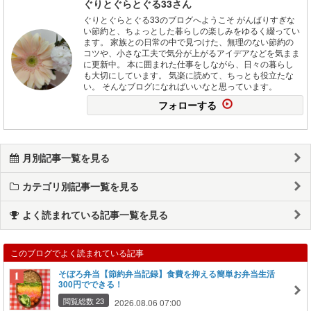
ぐりとぐらとぐる33さん
ぐりとぐらとぐる33のブログへようこそ がんばりすぎな
い節約と、ちょっとした暮らしの楽しみをゆるく綴ってい
ます。 家族との日常の中で見つけた、無理のない節約の
コツや、小さな工夫で気分が上がるアイデアなどを気まま
に更新中。 本に囲まれた仕事をしながら、日々の暮らし
も大切にしています。 気楽に読めて、ちっとも役立たな
い。 そんなブログになればいいなと思っています。
フォローする
月別記事一覧を見る
カテゴリ別記事一覧を見る
よく読まれている記事一覧を見る
このブログでよく読まれている記事
そぼろ弁当【節約弁当記録】食費を抑える簡単お弁当生活
300円でできる！
閲覧総数 23
2026.08.06 07:00