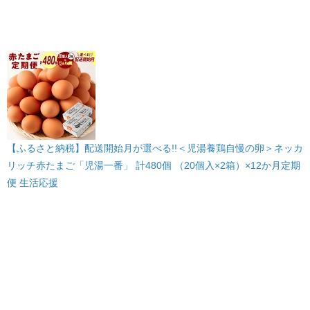
【ふるさと納税】配送開始月が選べる!!＜児湯養鶏自慢の卵＞ネッカ
リッチ赤たまご「児湯一番」 計480個 （20個入×2箱）×12か月定期
便 生活応援