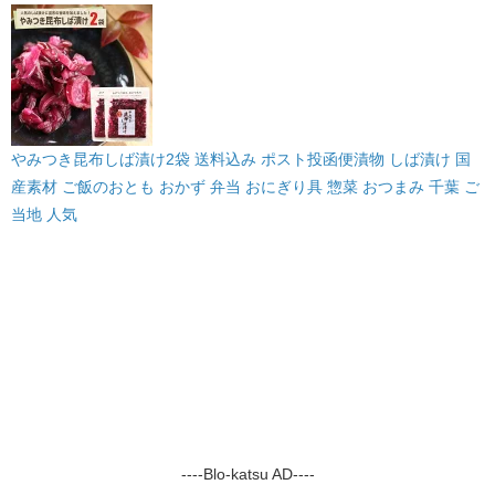
やみつき昆布しば漬け2袋 送料込み ポスト投函便漬物 しば漬け 国
産素材 ご飯のおとも おかず 弁当 おにぎり具 惣菜 おつまみ 千葉 ご
当地 人気
----Blo-katsu AD----