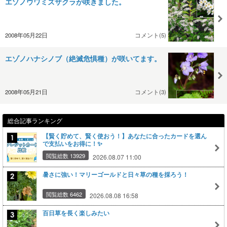
エゾノウワミズザクラが咲きました。
2008年05月22日
コメント(5)
エゾノハナシノブ（絶滅危惧種）が咲いてます。
2008年05月21日
コメント(3)
総合記事ランキング
【賢く貯めて、賢く使おう！】あなたに合ったカードを選ん
で支払いをお得に！✨
閲覧総数 13929
2026.08.07 11:00
暑さに強い！マリーゴールドと日々草の種を採ろう！
閲覧総数 6462
2026.08.08 16:58
百日草を長く楽しみたい