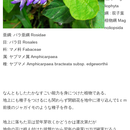
liophyta
綱 : 双子葉
植物綱 Mag
noliopsida
亜綱: バラ亜綱 Rosidae
目: バラ目 Rosales
科: マメ科 Fabaceae
属: ヤブマメ属 Amphicarpaea
種: ヤブマメ Amphicarpaea bracteata subsp. edgeworthii
なんともしたたかなすごい能力を身につけた植物である。
地上にも種子をつけるにも関わらず閉鎖花を地中に潜り込んで1ｃｍ
前後のジャガイモのような種子を作る。
地上に落ちた豆は翌年芽吹くかどうかは運次第だが
地中の豆は植え付けた状態だから翌年の発芽はほぼ確実だろう。