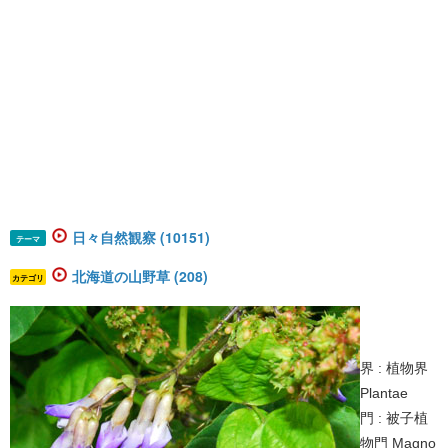
日々自然観察 (10151)
テーマ
北海道の山野草 (208)
カテゴリ
界 : 植物界
Plantae
門 : 被子植
物門 Magno